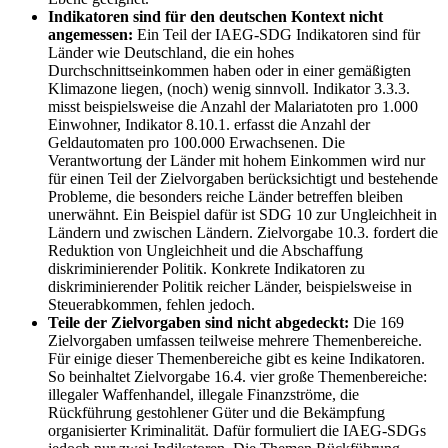
Indikatoren sind für den deutschen Kontext nicht
angemessen:
Ein Teil der IAEG-SDG Indikatoren sind für
Länder wie Deutschland, die ein hohes
Durchschnittseinkommen haben oder in einer gemäßigten
Klimazone liegen, (noch) wenig sinnvoll. Indikator 3.3.3.
misst beispielsweise die Anzahl der Malariatoten pro 1.000
Einwohner, Indikator 8.10.1. erfasst die Anzahl der
Geldautomaten pro 100.000 Erwachsenen. Die
Verantwortung der Länder mit hohem Einkommen wird nur
für einen Teil der Zielvorgaben berücksichtigt und bestehende
Probleme, die besonders reiche Länder betreffen bleiben
unerwähnt. Ein Beispiel dafür ist SDG 10 zur Ungleichheit in
Ländern und zwischen Ländern. Zielvorgabe 10.3. fordert die
Reduktion von Ungleichheit und die Abschaffung
diskriminierender Politik. Konkrete Indikatoren zu
diskriminierender Politik reicher Länder, beispielsweise in
Steuerabkommen, fehlen jedoch.
Teile der Zielvorgaben sind nicht abgedeckt:
Die 169
Zielvorgaben umfassen teilweise mehrere Themenbereiche.
Für einige dieser Themenbereiche gibt es keine Indikatoren.
So beinhaltet Zielvorgabe 16.4. vier große Themenbereiche:
illegaler Waffenhandel, illegale Finanzströme, die
Rückführung gestohlener Güter und die Bekämpfung
organisierter Kriminalität. Dafür formuliert die IAEG-SDGs