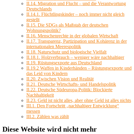
II.14. Migration und Flucht – und die Verantwortung
Deutschlands
II.14.1. Flüchtlingskinder – noch immer nicht gleich
gestellt
II.15. Die SDGs als Maßstab der deutschen
Wohnungspolitik?
II.16. Menschenrechte in der globalen Wirtschaft
II.17. Transparenz, Partizipation und Kohärenz in der
internationalen Meerespolitik
II.18. Naturschutz und biologische Vielfalt
II.18.1. Holzverbrauch – weniger wäre nachhaltiger
II.19. Rüstungsexporte aus Deutschland
II.19.2 Waffen in Kinderhänden – Rüstungsexporte und
das Leid von Kindern
II.20. Zwischen Vision und Realität
II.21. Deutsche Wirtschafts- und Handelspolitik
II.22. Deutsche Südeuropa-Politik: Blockierte
Nachhaltigkeit
II.23. Geld ist nicht alles, aber ohne Geld ist alles nichts
III.1. Den Fortschritt „nachhaltiger Entwicklung“
messen
III.2. Zählen was zählt
Diese Website wird nicht mehr