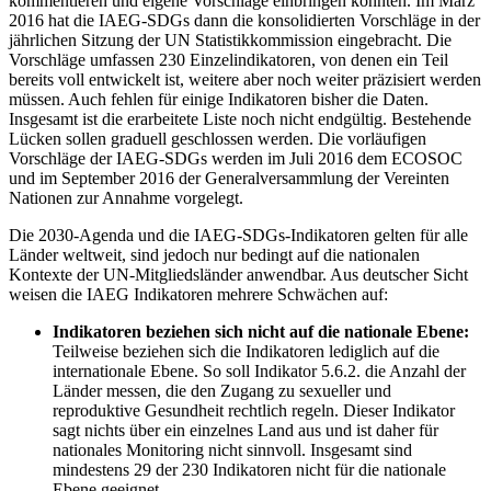
kommentieren und eigene Vorschläge einbringen konnten. Im März
2016 hat die IAEG-SDGs dann die konsolidierten Vorschläge in der
jährlichen Sitzung der UN Statistikkommission eingebracht. Die
Vorschläge umfassen 230 Einzelindikatoren, von denen ein Teil
bereits voll entwickelt ist, weitere aber noch weiter präzisiert werden
müssen. Auch fehlen für einige Indikatoren bisher die Daten.
Insgesamt ist die erarbeitete Liste noch nicht endgültig. Bestehende
Lücken sollen graduell geschlossen werden. Die vorläufigen
Vorschläge der IAEG-SDGs werden im Juli 2016 dem ECOSOC
und im September 2016 der Generalversammlung der Vereinten
Nationen zur Annahme vorgelegt.
Die 2030-Agenda und die IAEG-SDGs-Indikatoren gelten für alle
Länder weltweit, sind jedoch nur bedingt auf die nationalen
Kontexte der UN-Mitgliedsländer anwendbar. Aus deutscher Sicht
weisen die IAEG Indikatoren mehrere Schwächen auf:
Indikatoren beziehen sich nicht auf die nationale Ebene:
Teilweise beziehen sich die Indikatoren lediglich auf die
internationale Ebene. So soll Indikator 5.6.2. die Anzahl der
Länder messen, die den Zugang zu sexueller und
reproduktive Gesundheit rechtlich regeln. Dieser Indikator
sagt nichts über ein einzelnes Land aus und ist daher für
nationales Monitoring nicht sinnvoll. Insgesamt sind
mindestens 29 der 230 Indikatoren nicht für die nationale
Ebene geeignet.