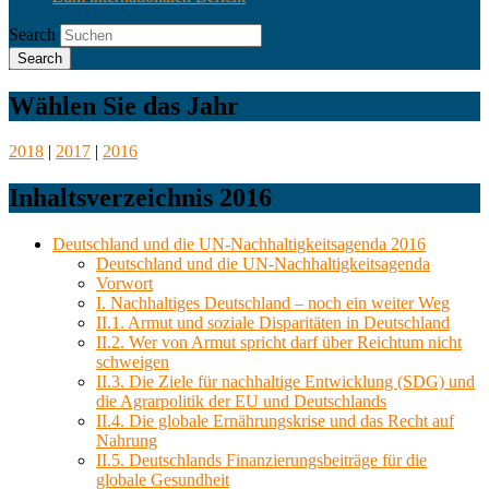
Search
Wählen Sie das Jahr
2018
|
2017
|
2016
Inhaltsverzeichnis 2016
Deutschland und die UN-Nachhaltigkeitsagenda 2016
Deutschland und die UN-Nachhaltigkeitsagenda
Vorwort
I. Nachhaltiges Deutschland – noch ein weiter Weg
II.1. Armut und soziale Disparitäten in Deutschland
II.2. Wer von Armut spricht darf über Reichtum nicht
schweigen
II.3. Die Ziele für nachhaltige Entwicklung (SDG) und
die Agrarpolitik der EU und Deutschlands
II.4. Die globale Ernährungskrise und das Recht auf
Nahrung
II.5. Deutschlands Finanzierungsbeiträge für die
globale Gesundheit