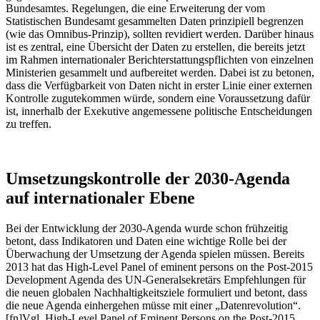
Bundesamtes. Regelungen, die eine Erweiterung der vom
Statistischen Bundesamt gesammelten Daten prinzipiell begrenzen
(wie das Omnibus-Prinzip), sollten revidiert werden. Darüber hinaus
ist es zentral, eine Übersicht der Daten zu erstellen, die bereits jetzt
im Rahmen internationaler Berichterstattungspflichten von einzelnen
Ministerien gesammelt und aufbereitet werden. Dabei ist zu betonen,
dass die Verfügbarkeit von Daten nicht in erster Linie einer externen
Kontrolle zugutekommen würde, sondern eine Voraussetzung dafür
ist, innerhalb der Exekutive angemessene politische Entscheidungen
zu treffen.
Umsetzungskontrolle der 2030-Agenda
auf internationaler Ebene
Bei der Entwicklung der 2030-Agenda wurde schon frühzeitig
betont, dass Indikatoren und Daten eine wichtige Rolle bei der
Überwachung der Umsetzung der Agenda spielen müssen. Bereits
2013 hat das High-Level Panel of eminent persons on the Post-2015
Development Agenda des UN-Generalsekretärs Empfehlungen für
die neuen globalen Nachhaltigkeitsziele formuliert und betont, dass
die neue Agenda einhergehen müsse mit einer „Datenrevolution“.
[fn]Vgl. High-Level Panel of Eminent Persons on the Post-2015