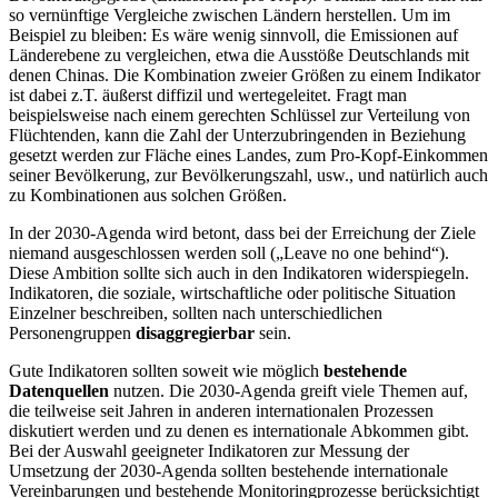
so vernünftige Vergleiche zwischen Ländern herstellen. Um im
Beispiel zu bleiben: Es wäre wenig sinnvoll, die Emissionen auf
Länderebene zu vergleichen, etwa die Ausstöße Deutschlands mit
denen Chinas. Die Kombination zweier Größen zu einem Indikator
ist dabei z.T. äußerst diffizil und wertegeleitet. Fragt man
beispielsweise nach einem gerechten Schlüssel zur Verteilung von
Flüchtenden, kann die Zahl der Unterzubringenden in Beziehung
gesetzt werden zur Fläche eines Landes, zum Pro-Kopf-Einkommen
seiner Bevölkerung, zur Bevölkerungszahl, usw., und natürlich auch
zu Kombinationen aus solchen Größen.
In der 2030-Agenda wird betont, dass bei der Erreichung der Ziele
niemand ausgeschlossen werden soll („Leave no one behind“).
Diese Ambition sollte sich auch in den Indikatoren widerspiegeln.
Indikatoren, die soziale, wirtschaftliche oder politische Situation
Einzelner beschreiben, sollten nach unterschiedlichen
Personengruppen
disaggregierbar
sein.
Gute Indikatoren sollten soweit wie möglich
bestehende
Datenquellen
nutzen. Die 2030-Agenda greift viele Themen auf,
die teilweise seit Jahren in anderen internationalen Prozessen
diskutiert werden und zu denen es internationale Abkommen gibt.
Bei der Auswahl geeigneter Indikatoren zur Messung der
Umsetzung der 2030-Agenda sollten bestehende internationale
Vereinbarungen und bestehende Monitoringprozesse berücksichtigt