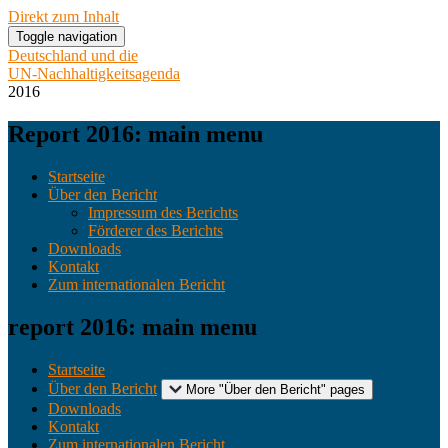
Direkt zum Inhalt
Toggle navigation
Deutschland und die
UN-Nachhaltigkeitsagenda
2016
Report 2016: main menu
Startseite
Über den Bericht
Impressum des Berichts
Förderer des Berichts
Downloads
Kontakt
Zum internationalen Bericht
report 2016: main menu
Startseite
Über den Bericht
More "Über den Bericht" pages
Downloads
Kontakt
Zum internationalen Bericht