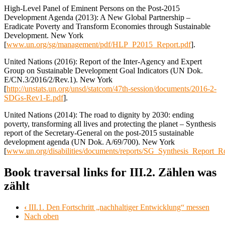
High-Level Panel of Eminent Persons on the Post-2015
Development Agenda (2013): A New Global Partnership –
Eradicate Poverty and Transform Economies through Sustainable
Development. New York
[
www.un.org/sg/management/pdf/HLP_P2015_Report.pdf
].
United Nations (2016): Report of the Inter-Agency and Expert
Group on Sustainable Development Goal Indicators (UN Dok.
E/CN.3/2016/2/Rev.1). New York
[
http://unstats.un.org/unsd/statcom/47th-session/documents/2016-2-
SDGs-Rev1-E.pdf
].
United Nations (2014): The road to dignity by 2030: ending
poverty, transforming all lives and protecting the planet – Synthesis
report of the Secretary-General on the post-2015 sustainable
development agenda (UN Dok. A/69/700). New York
[
www.un.org/disabilities/documents/reports/SG_Synthesis_Report_
Book traversal links for III.2. Zählen was
zählt
‹
III.1. Den Fortschritt „nachhaltiger Entwicklung“ messen
Nach oben