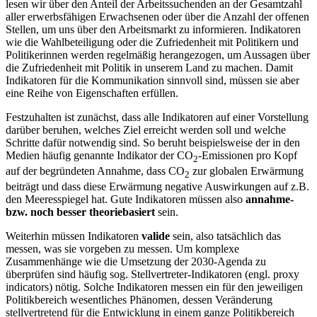
lesen wir über den Anteil der Arbeitssuchenden an der Gesamtzahl
aller erwerbsfähigen Erwachsenen oder über die Anzahl der offenen
Stellen, um uns über den Arbeitsmarkt zu informieren. Indikatoren
wie die Wahlbeteiligung oder die Zufriedenheit mit Politikern und
Politikerinnen werden regelmäßig herangezogen, um Aussagen über
die Zufriedenheit mit Politik in unserem Land zu machen. Damit
Indikatoren für die Kommunikation sinnvoll sind, müssen sie aber
eine Reihe von Eigenschaften erfüllen.
Festzuhalten ist zunächst, dass alle Indikatoren auf einer Vorstellung
darüber beruhen, welches Ziel erreicht werden soll und welche
Schritte dafür notwendig sind. So beruht beispielsweise der in den
Medien häufig genannte Indikator der CO
-Emissionen pro Kopf
2
auf der begründeten Annahme, dass CO
zur globalen Erwärmung
2
beiträgt und dass diese Erwärmung negative Auswirkungen auf z.B.
den Meeresspiegel hat. Gute Indikatoren müssen also
annahme-
bzw. noch besser theoriebasiert
sein.
Weiterhin müssen Indikatoren
valide
sein, also tatsächlich das
messen, was sie vorgeben zu messen. Um komplexe
Zusammenhänge wie die Umsetzung der 2030-Agenda zu
überprüfen sind häufig sog. Stellvertreter-Indikatoren (engl. proxy
indicators) nötig. Solche Indikatoren messen ein für den jeweiligen
Politikbereich wesentliches Phänomen, dessen Veränderung
stellvertretend für die Entwicklung in einem ganze Politikbereich