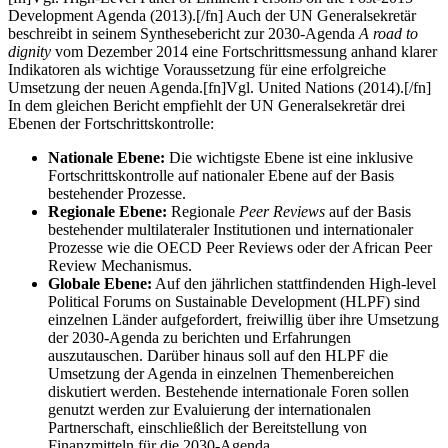
Development Agenda (2013).[/fn] Auch der UN Generalsekretär
beschreibt in seinem Synthesebericht zur 2030-Agenda
A road to
dignity
vom Dezember 2014 eine Fortschrittsmessung anhand klarer
Indikatoren als wichtige Voraussetzung für eine erfolgreiche
Umsetzung der neuen Agenda.[fn]Vgl. United Nations (2014).[/fn]
In dem gleichen Bericht empfiehlt der UN Generalsekretär drei
Ebenen der Fortschrittskontrolle:
Nationale Ebene:
Die wichtigste Ebene ist eine inklusive
Fortschrittskontrolle auf nationaler Ebene auf der Basis
bestehender Prozesse.
Regionale Ebene:
Regionale
Peer Reviews
auf der Basis
bestehender multilateraler Institutionen und internationaler
Prozesse wie die OECD Peer Reviews oder der African Peer
Review Mechanismus.
Globale Ebene:
Auf den jährlichen stattfindenden High-level
Political Forums on Sustainable Development (HLPF) sind
einzelnen Länder aufgefordert, freiwillig über ihre Umsetzung
der 2030-Agenda zu berichten und Erfahrungen
auszutauschen. Darüber hinaus soll auf den HLPF die
Umsetzung der Agenda in einzelnen Themenbereichen
diskutiert werden. Bestehende internationale Foren sollen
genutzt werden zur Evaluierung der internationalen
Partnerschaft, einschließlich der Bereitstellung von
Finanzmitteln für die 2030-Agenda.