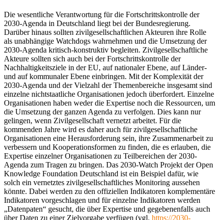
Die wesentliche Verantwortung für die Fortschrittskontrolle der
2030-Agenda in Deutschland liegt bei der Bundesregierung.
Darüber hinaus sollten zivilgesellschaftlichen Akteuren ihre Rolle
als unabhängige Watchdogs wahrnehmen und die Umsetzung der
2030-Agenda kritisch-konstruktiv begleiten. Zivilgesellschaftliche
Akteure sollten sich auch bei der Fortschrittskontrolle der
Nachhaltigkeitsziele in der EU, auf nationaler Ebene, auf Länder-
und auf kommunaler Ebene einbringen. Mit der Komplexität der
2030-Agenda und der Vielzahl der Themenbereiche insgesamt sind
einzelne nichtstaatliche Organisationen jedoch überfordert. Einzelne
Organisationen haben weder die Expertise noch die Ressourcen, um
die Umsetzung der ganzen Agenda zu verfolgen. Dies kann nur
gelingen, wenn Zivilgesellschaft vernetzt arbeitet. Für die
kommenden Jahre wird es daher auch für zivilgesellschaftliche
Organisationen eine Herausforderung sein, ihre Zusammenarbeit zu
verbessern und Kooperationsformen zu finden, die es erlauben, die
Expertise einzelner Organisationen zu Teilbereichen der 2030-
Agenda zum Tragen zu bringen. Das 2030-Watch Projekt der Open
Knowledge Foundation Deutschland ist ein Beispiel dafür, wie
solch ein vernetztes zivilgesellschaftliches Monitoring aussehen
könnte. Dabei werden zu den offiziellen Indikatoren komplementäre
Indikatoren vorgeschlagen und für einzelne Indikatoren werden
„Datenpaten“ gesucht, die über Expertise und gegebenenfalls auch
über Daten zu einer Zielvorgabe verfügen (vgl.
https://2030-