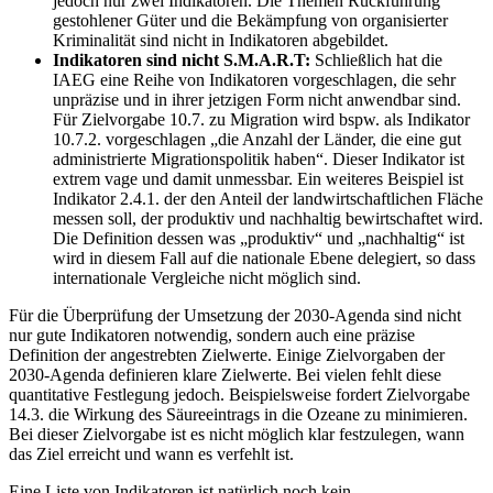
jedoch nur zwei Indikatoren. Die Themen Rückführung
gestohlener Güter und die Bekämpfung von organisierter
Kriminalität sind nicht in Indikatoren abgebildet.
Indikatoren sind nicht S.M.A.R.T:
Schließlich hat die
IAEG eine Reihe von Indikatoren vorgeschlagen, die sehr
unpräzise und in ihrer jetzigen Form nicht anwendbar sind.
Für Zielvorgabe 10.7. zu Migration wird bspw. als Indikator
10.7.2. vorgeschlagen „die Anzahl der Länder, die eine gut
administrierte Migrationspolitik haben“. Dieser Indikator ist
extrem vage und damit unmessbar. Ein weiteres Beispiel ist
Indikator 2.4.1. der den Anteil der landwirtschaftlichen Fläche
messen soll, der produktiv und nachhaltig bewirtschaftet wird.
Die Definition dessen was „produktiv“ und „nachhaltig“ ist
wird in diesem Fall auf die nationale Ebene delegiert, so dass
internationale Vergleiche nicht möglich sind.
Für die Überprüfung der Umsetzung der 2030-Agenda sind nicht
nur gute Indikatoren notwendig, sondern auch eine präzise
Definition der angestrebten Zielwerte. Einige Zielvorgaben der
2030-Agenda definieren klare Zielwerte. Bei vielen fehlt diese
quantitative Festlegung jedoch. Beispielsweise fordert Zielvorgabe
14.3. die Wirkung des Säureeintrags in die Ozeane zu minimieren.
Bei dieser Zielvorgabe ist es nicht möglich klar festzulegen, wann
das Ziel erreicht und wann es verfehlt ist.
Eine Liste von Indikatoren ist natürlich noch kein