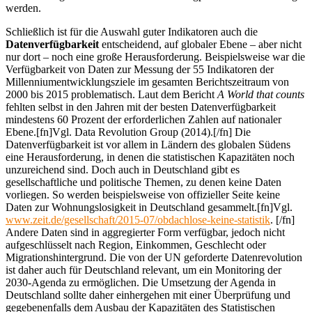
werden.
Schließlich ist für die Auswahl guter Indikatoren auch die
Datenverfügbarkeit
entscheidend, auf globaler Ebene – aber nicht
nur dort – noch eine große Herausforderung. Beispielsweise war die
Verfügbarkeit von Daten zur Messung der 55 Indikatoren der
Millenniumentwicklungsziele im gesamten Berichtszeitraum von
2000 bis 2015 problematisch. Laut dem Bericht
A World that counts
fehlten selbst in den Jahren mit der besten Datenverfügbarkeit
mindestens 60 Prozent der erforderlichen Zahlen auf nationaler
Ebene.[fn]Vgl. Data Revolution Group (2014).[/fn] Die
Datenverfügbarkeit ist vor allem in Ländern des globalen Südens
eine Herausforderung, in denen die statistischen Kapazitäten noch
unzureichend sind. Doch auch in Deutschland gibt es
gesellschaftliche und politische Themen, zu denen keine Daten
vorliegen. So werden beispielsweise von offizieller Seite keine
Daten zur Wohnungslosigkeit in Deutschland gesammelt.[fn]Vgl.
www.zeit.de/gesellschaft/2015-07/obdachlose-keine-statistik
. [/fn]
Andere Daten sind in aggregierter Form verfügbar, jedoch nicht
aufgeschlüsselt nach Region, Einkommen, Geschlecht oder
Migrationshintergrund. Die von der UN geforderte Datenrevolution
ist daher auch für Deutschland relevant, um ein Monitoring der
2030-Agenda zu ermöglichen. Die Umsetzung der Agenda in
Deutschland sollte daher einhergehen mit einer Überprüfung und
gegebenenfalls dem Ausbau der Kapazitäten des Statistischen