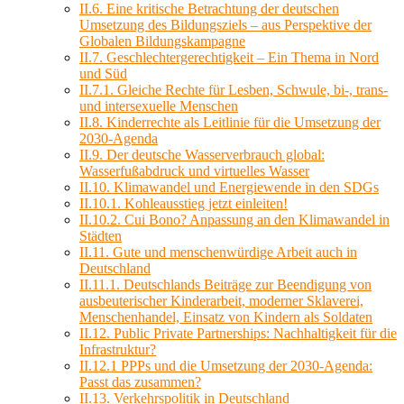
II.6. Eine kritische Betrachtung der deutschen
Umsetzung des Bildungsziels – aus Perspektive der
Globalen Bildungskampagne
II.7. Geschlechtergerechtigkeit – Ein Thema in Nord
und Süd
II.7.1. Gleiche Rechte für Lesben, Schwule, bi-, trans-
und intersexuelle Menschen
II.8. Kinderrechte als Leitlinie für die Umsetzung der
2030-Agenda
II.9. Der deutsche Wasserverbrauch global:
Wasserfußabdruck und virtuelles Wasser
II.10. Klimawandel und Energiewende in den SDGs
II.10.1. Kohleausstieg jetzt einleiten!
II.10.2. Cui Bono? Anpassung an den Klimawandel in
Städten
II.11. Gute und menschenwürdige Arbeit auch in
Deutschland
II.11.1. Deutschlands Beiträge zur Beendigung von
ausbeuterischer Kinderarbeit, moderner Sklaverei,
Menschenhandel, Einsatz von Kindern als Soldaten
II.12. Public Private Partnerships: Nachhaltigkeit für die
Infrastruktur?
II.12.1 PPPs und die Umsetzung der 2030-Agenda:
Passt das zusammen?
II.13. Verkehrspolitik in Deutschland