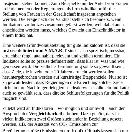
insgesamt stehen können. Zum Beispiel kann der Anteil von Frauen
in Parlamenten oder Regierungen als Proxy-Indikator für die
Stellung von Frauen in der Gesellschaft insgesamt angesehen
werden. Die Frage nach der Validität stellt sich besonders, wenn
Indikatoren zu Indizes zusammengefasst werden, weil dabei auch
entschieden werden muss, welches Gewicht ein Einzelindikator in
einem Index hat.
Eine weitere Grundvoraussetzung für gute Indikatoren ist, dass sie
präzise definiert und S.M.A.R.T
sind – also spezifisch, messbar,
erreichbar (engl. attainable), relevant und zeitlich terminiert. Ein
Indikator sollte so präzise definiert sein, dass klar ist, was und wie
gemessen wird. Die zeitliche Terminierung sollte so gewählt sein,
dass Ziele, die in zehn oder 20 Jahren erreicht werden sollen,
heruntergebrochen werden auf kurzfristige Etappenziele. Nur so ist
zu gewährleisten, dass Regierungen die Erreichung solcher Ziele
nicht an ihre Nachfolger delegieren. Idealerweise sollte ein Indikator
auch so gewählt sein, dass direkte Schlussfolgerungen für die Politik
möglich sind.
Zuletzt wird an Indikatoren – wo möglich und sinnvoll – auch der
Anspruch der
Vergleichbarkeit
erhoben. Dazu gehört, dass in
vielen Indikatoren zwei Größen zueinander in Beziehung gesetzt
werden, z.B. der Ausstoß von CO
-Emissionen zur
2
Bevölkerungsgröße (Emissionen pro Kopf). Oftmals lassen sich nur