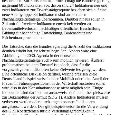
beschrieben. Zur Fortschrittskontrolle schlägt die Bundesregierung
insgesamt 60 Indikatoren vor, davon sind 24 Indikatoren neu und
zwei Indikatoren zur Erwerbstätigenquote beziehen sich auf eine
neue Altersgruppe. 34 Indikatoren sind aus der alten
Nachhaltigkeitsstrategie übernommen. Darüber hinaus sollen in
Zukunft fünf weitere Indikatoren entwickelt werden zu
Lebensmittelverlusten, nachhaltiger öffentlicher Beschaffung,
Bildung für nachhaltige Entwicklung, Bodenschutz und
Flächeninanspruchnahme.
Die Tatsache, dass die Bundesregierung die Anzahl der Indikatoren
deutlich erhöht hat, ist sehr zu begrüßen. Anders wäre eine
Abbildung der 2030-Agenda in der deutschen
Nachhaltigkeitsstrategie auch kaum möglich gewesen. Äußerst
problematisch bei dem Entwurf ist jedoch, dass für die
vorgeschlagenen Indikatoren keine Zielwerte festgelegt wurden.
Eine öffentliche Diskussion darüber, welche präzisen Ziele
Deutschland beispielsweise bei der Mobilität oder beim Anteil der
Frauen in Führungspositionen in der Wirtschaft anstreben sollte,
wird also in der Konsultationsphase nicht möglich sein. Einige
Indikatoren sind darüber nur ansatzweise definiert – beispielsweise
zur Bekämpfung der Armut (SDG 1). Andere Indikatoren müssen
verbessert werden oder durch angemessenere Indikatoren
ausgetauscht werden. Das gilt beispielsweise für die Verwendung
des Gini Koeffizienten für die Verteilungsgerechtigkeit in