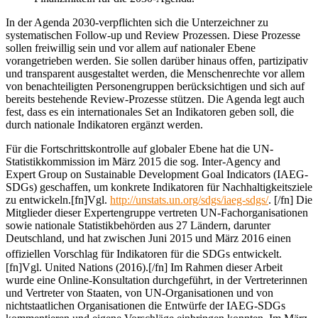
In der Agenda 2030-verpflichten sich die Unterzeichner zu
systematischen Follow-up und Review Prozessen. Diese Prozesse
sollen freiwillig sein und vor allem auf nationaler Ebene
vorangetrieben werden. Sie sollen darüber hinaus offen, partizipativ
und transparent ausgestaltet werden, die Menschenrechte vor allem
von benachteiligten Personengruppen berücksichtigen und sich auf
bereits bestehende Review-Prozesse stützen. Die Agenda legt auch
fest, dass es ein internationales Set an Indikatoren geben soll, die
durch nationale Indikatoren ergänzt werden.
Für die Fortschrittskontrolle auf globaler Ebene hat die UN-
Statistikkommission im März 2015 die sog. Inter-Agency and
Expert Group on Sustainable Development Goal Indicators (IAEG-
SDGs) geschaffen, um konkrete Indikatoren für Nachhaltigkeitsziele
zu entwickeln.[fn]Vgl.
http://unstats.un.org/sdgs/iaeg-sdgs/
. [/fn] Die
Mitglieder dieser Expertengruppe vertreten UN-Fachorganisationen
sowie nationale Statistikbehörden aus 27 Ländern, darunter
Deutschland, und hat zwischen Juni 2015 und März 2016 einen
offiziellen Vorschlag für Indikatoren für die SDGs entwickelt.
[fn]Vgl. United Nations (2016).[/fn] Im Rahmen dieser Arbeit
wurde eine Online-Konsultation durchgeführt, in der Vertreterinnen
und Vertreter von Staaten, von UN-Organisationen und von
nichtstaatlichen Organisationen die Entwürfe der IAEG-SDGs