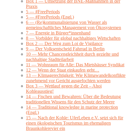
Box 1 — Umsetzung der BNE-Maßnahmen in der
Praxis
5 — #FreePeriods
5 — #FreePeriods (Engl.)
6 — (Re)kommunalisierung von Wasser als
gemeinschaftliches Management von Ökosystemen
7 — Energie in Bürger*innenhand
8 — Vorbilder für global nachhaltiges Wirtschaften
Box 2 — Der Weg zum Loi de Vigilance
9 — Der Volksentscheid Fahrrad in Berlin
10 — Mehr Chancengleichheit durch gezielte und
nachhaltige Stadtteilarbeit
11 — Wohnraum für Alle: Das Mietshäuser Syndikat
12 — Wenn der Staat einkaufen geht…
13 — Klimagerechtigkeit: Wie Klimawandelkonflikte
zunehmend vor Gericht ausgefochten werden
Box 3 — Wettlauf gegen die Zeit – Ahoi
Kohleausstieg!
14 — Fischen und Bewahren: Über die Bedeutung
traditionellen Wissens für den Schutz der Meere
14 — Traditional knowledge in marine protection
(Engl.)
15 — Nach der Kohle: UferLeben e.V. setzt sich für
einen ökologischen Tourismus im ehemaligen
Braunkohlerevier ein