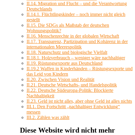
II.14. Migration und Flucht – und die Verantwortung
Deutschlands
II.14.1. Flüchtlingskinder – noch immer nicht gleich
gestellt
II.15. Die SDGs als Maßstab der deutschen
Wohnungspolitik?
II.16. Menschenrechte in der globalen Wirtschaft
II.17. Transparenz, Partizipation und Kohärenz in der
internationalen Meerespolitik
II.18. Naturschutz und biologische Vielfalt
II.18.1. Holzverbrauch – weniger wäre nachhaltiger
II.19. Rüstungsexporte aus Deutschland
II.19.2 Waffen in Kinderhänden – Rüstungsexporte und
das Leid von Kindern
II.20. Zwischen Vision und Realität
II.21. Deutsche Wirtschafts- und Handelspolitik
II.22. Deutsche Südeuropa-Politik: Blockierte
Nachhaltigkeit
II.23. Geld ist nicht alles, aber ohne Geld ist alles nichts
III.1. Den Fortschritt „nachhaltiger Entwicklung“
messen
III.2. Zählen was zählt
Diese Website wird nicht mehr