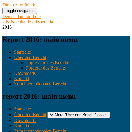
Direkt zum Inhalt
Toggle navigation
Deutschland und die
UN-Nachhaltigkeitsagenda
2016
Report 2016: main menu
Startseite
Über den Bericht
Impressum des Berichts
Förderer des Berichts
Downloads
Kontakt
Zum internationalen Bericht
report 2016: main menu
Startseite
Über den Bericht
More "Über den Bericht" pages
Downloads
Kontakt
Zum internationalen Bericht