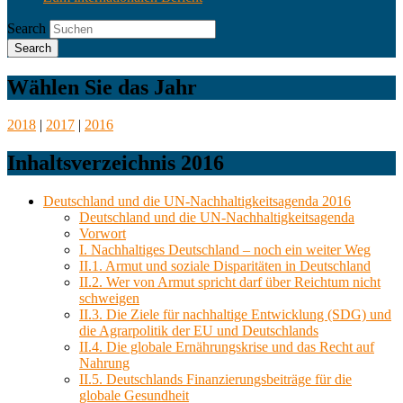
Search
Wählen Sie das Jahr
2018
|
2017
|
2016
Inhaltsverzeichnis 2016
Deutschland und die UN-Nachhaltigkeitsagenda 2016
Deutschland und die UN-Nachhaltigkeitsagenda
Vorwort
I. Nachhaltiges Deutschland – noch ein weiter Weg
II.1. Armut und soziale Disparitäten in Deutschland
II.2. Wer von Armut spricht darf über Reichtum nicht
schweigen
II.3. Die Ziele für nachhaltige Entwicklung (SDG) und
die Agrarpolitik der EU und Deutschlands
II.4. Die globale Ernährungskrise und das Recht auf
Nahrung
II.5. Deutschlands Finanzierungsbeiträge für die
globale Gesundheit