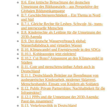
II.6. Eine kritische Betrachtung der deutschen
Umsetzung des Bildungsziels – aus Perspektive der
Globalen Bildungskampagne
II.7. Geschlechtergerechtigkeit – Ein Thema in Nord
und Süd
II.7.1. Gleiche Rechte für Lesben, Schwule, bi-, trans-
und intersexuelle Menschen
II.8. Kinderrechte als Leitlinie für die Umsetzung der
2030-Agenda
II.9. Der deutsche Wasserverbrauch global:
Wasserfußabdruck und virtuelles Wasser
II.10. Klimawandel und Energiewende in den SDGs
II.10.1. Kohleausstieg jetzt einleiten!
II.10.2. Cui Bono? Anpassung an den Klimawandel in
Städten
II.11. Gute und menschenwürdige Arbeit auch in
Deutschland
II.11.1. Deutschlands Beiträge zur Beendigung von
ausbeuterischer Kinderarbeit, moderner Sklaverei,
Menschenhandel, Einsatz von Kindern als Soldaten
II.12. Public Private Partnerships: Nachhaltigkeit für die
Infrastruktur?
II.12.1 PPPs und die Umsetzung der 2030-Agenda:
Passt das zusammen?
II.13. Verkehrspolitik in Deutschland