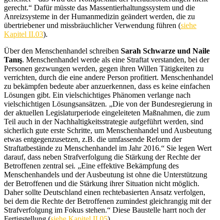
gerecht.“ Dafür müsste das Massentierhaltungssystem und die
Anreizsysteme in der Humanmedizin geändert werden, die zu
übertriebener und missbräuchlicher Verwendung führen (
siehe
Kapitel II.03
).
Über den Menschenhandel schreiben
Sarah Schwarze und Naile
Tanış
. Menschenhandel werde als eine Straftat verstanden, bei der
Personen gezwungen werden, gegen ihren Willen Tätigkeiten zu
verrichten, durch die eine andere Person profitiert. Menschenhandel
zu bekämpfen bedeute aber anzuerkennen, dass es keine einfachen
Lösungen gibt. Ein vielschichtiges Phänomen verlange nach
vielschichtigen Lösungsansätzen
.
„Die von der Bundesregierung in
der aktuellen Legislaturperiode eingeleiteten Maßnahmen, die zum
Teil auch in der Nachhaltigkeitsstrategie aufgeführt werden, sind
sicherlich gute erste Schritte, um Menschenhandel und Ausbeutung
etwas entgegenzusetzen, z.B. die umfassende Reform der
Straftatbestände zu Menschenhandel im Jahr 2016.“
Sie legen Wert
darauf, dass neben Strafverfolgung die Stärkung der Rechte der
Betroffenen zentral sei
.
„Eine effektive Bekämpfung des
Menschenhandels und der Ausbeutung ist ohne die Unterstützung
der Betroffenen und die Stärkung ihrer Situation nicht möglich.
Daher sollte Deutschland einen rechtebasierten Ansatz verfolgen,
bei dem die Rechte der Betroffenen zumindest gleichrangig mit der
Strafverfolgung im Fokus stehen.“
Diese Baustelle harrt noch der
Fertigstellung (
siehe Kapitel II.05
).