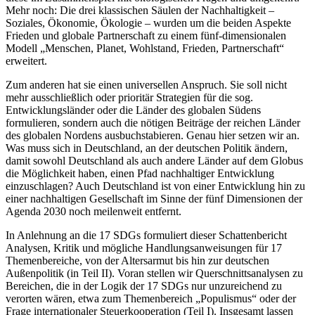
Mehr noch: Die drei klassischen Säulen der Nachhaltigkeit –
Soziales, Ökonomie, Ökologie – wurden um die beiden Aspekte
Frieden und globale Partnerschaft zu einem fünf-dimensionalen
Modell „Menschen, Planet, Wohlstand, Frieden, Partnerschaft“
erweitert.
Zum anderen hat sie einen universellen Anspruch. Sie soll nicht
mehr ausschließlich oder prioritär Strategien für die sog.
Entwicklungsländer oder die Länder des globalen Südens
formulieren, sondern auch die nötigen Beiträge der reichen Länder
des globalen Nordens ausbuchstabieren. Genau hier setzen wir an.
Was muss sich in Deutschland, an der deutschen Politik ändern,
damit sowohl Deutschland als auch andere Länder auf dem Globus
die Möglichkeit haben, einen Pfad nachhaltiger Entwicklung
einzuschlagen? Auch Deutschland ist von einer Entwicklung hin zu
einer
nachhaltigen Gesellschaft
im Sinne der fünf Dimensionen der
Agenda 2030 noch meilenweit entfernt.
In Anlehnung an die 17 SDGs formuliert dieser Schattenbericht
Analysen, Kritik und mögliche Handlungsanweisungen für 17
Themenbereiche, von der Altersarmut bis hin zur deutschen
Außenpolitik (
in Teil II
). Voran stellen wir Querschnittsanalysen zu
Bereichen, die in der Logik der 17 SDGs nur unzureichend zu
verorten wären, etwa zum Themenbereich „Populismus“ oder der
Frage internationaler Steuerkooperation (
Teil I
). Insgesamt lassen