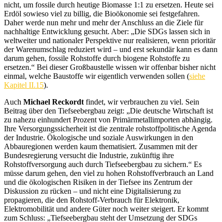
nicht, um fossile durch heutige Biomasse 1:1 zu ersetzen. Heute sei
Erdöl sowieso viel zu billig, die Bioökonomie sei festgefahren.
Daher werde nun mehr und mehr der Anschluss an die Ziele für
nachhaltige Entwicklung gesucht. Aber: „Die SDGs lassen sich in
weltweiter und nationaler Perspektive nur realisieren, wenn prioritär
der Warenumschlag reduziert wird – und erst sekundär kann es dann
darum gehen, fossile Rohstoffe durch biogene Rohstoffe zu
ersetzen.“ Bei dieser Großbaustelle wissen wir offenbar bisher nicht
einmal, welche Baustoffe wir eigentlich verwenden sollen (
siehe
Kapitel II.15
).
Auch
Michael Reckordt
findet, wir verbrauchen zu viel. Sein
Beitrag über den Tiefseebergbau zeigt: „Die deutsche Wirtschaft ist
zu nahezu einhundert Prozent von Primärmetallimporten abhängig.
Ihre Versorgungssicherheit ist die zentrale rohstoffpolitische Agenda
der Industrie. Ökologische und soziale Auswirkungen in den
Abbauregionen werden kaum thematisiert. Zusammen mit der
Bundesregierung versucht die Industrie, zukünftig ihre
Rohstoffversorgung auch durch Tiefseebergbau zu sichern.“
Es
müsse darum gehen, den viel zu hohen Rohstoffverbrauch an Land
und die ökologischen Risiken in der Tiefsee ins Zentrum der
Diskussion zu rücken – und nicht eine Digitalisierung zu
propagieren, die den Rohstoff-Verbrauch für Elektronik,
Elektromobilität und andere Güter noch weiter steigert. Er kommt
zum Schluss:
„Tiefseebergbau steht der Umsetzung der SDGs