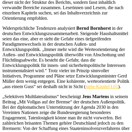
dieser nicht der Struktur des Berichts, sondern fasst inhaltlich
verwandte Bereiche zusammen. Leserinnen und Lesern, die nach
einzelnen Kapiteln suchen, sei das Inhaltsverzeichnis zur
Orientierung empfohlen.
Widersprüchliche Tendenzen analysiert
Bernd Bornhorst
in der
deutschen Entwicklungszusammenarbeit. Steigende Haushaltsmittel
seien das eine, aber er sieht die Gefahr eines tiefgreifenden
Paradigmenwechsels in der deutschen Außen- und
Entwicklungspolitik
.
„Immer mehr wird die Werteorientierung der
Außen- und Entwicklungspolitik überwölbt von Abschottung und
Flüchtlingsabwehr. Es besteht die Gefahr, dass die
Entwicklungspolitik für innen- und sicherheitspolitische Interessen
instrumentalisiert wird.“
Trotz vieler im Prinzip sinnvoller
Initiativen, Programme und Pläne setze Entwicklungsminister Gerd
Müller dem wenig entgegen. Eine kohärente, werteorientierte Politik
„aus einem Guss“ sei deshalb nicht in Sicht (
siehe Kapitel I.01
).
„Selektiven Multilateralismus“ bescheinigt
Jens Martens
in seinem
Beitrag „Mit Vollgas auf der Bremse“ der deutschen Außenpolitik.
Bei der diplomatischen Unterstützung der Agenda 2030 in den
Vereinten Nationen zeige die Bundesregierung besonderes
Engagement, Tatenlosigkeit könne man ihr nicht vorwerfen. Bei
zahlreichen brisanten Themen gehöre Deutschland jedoch zu den
Bremsern: Von der Schaffung eines Staateninsolvenzverfahrens über