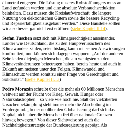
diametral entgegen. Die Lösung unseres Rohstoffhungers muss an
Land gefunden werden und eine absolute Verbrauchsreduktion
beinhalten. Dazu müssen die Kreislaufwirtschaft, die längere
Nutzung von elektronischen Gütern sowie die bessere Recycling-
und Reparierfähigkeit ausgebaut werden.“
Diese Baustelle sollten
wir also besser gar nicht erst eröffnen (
siehe Kapitel II.14
).
Stefan Tuschen
setzt sich mit Klimagerechtigkeit auseinander.
Länder wie Deutschland, die zu den Hauptverursachern des
Klimawandels zählen, seien bislang kaum mit seinen Auswirkungen
konfrontiert, und können sich dagegen wappnen. „Auf der anderen
Seite leiden diejenigen Menschen, die am wenigsten zu den
Klimaveränderungen beigetragen haben, bereits heute und auch in
Zukunft am meisten unter den Folgen. Klimawandel und
Klimaschutz werden somit zu einer Frage von Gerechtigkeit und
Solidarität.“ (
siehe Kapitel II.13
)
Pedro Morazán
schreibt über die mehr als 60 Millionen Menschen
weltweit auf der Flucht vor Krieg, Gewalt, Hunger oder
Naturkatastrophen – so viele wie noch nie. Statt der vielzitierten
Ursachenbekämpfung steht immer mehr die Abschottung im
Vordergrund. „In der neoliberalen Globalisierung darf sich das
Kapital, nicht aber die Menschen frei über nationale Grenzen
hinweg bewegen.“
Von dieser Sichtweise sei auch die
Nachhaltigkeitsstrategie der Bundesregierung geprägt. Als