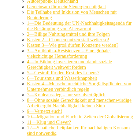
Autorepublik Deutschland
Gemeinsam für mehr Steuergerechtigkeit
Die Teilhabe und Inklusion von Menschen mit
Behinderung
1—Die Bedeutung der UN-Nachhaltigkeitsagenda für
die Bekämpfung von Altersarmut
2—Billige Nahrungsmittel und ihre Folgen
Kasten 2—Chancen nutzen statt weiter so!
Kasten 3—Wie groß dürfen Konzerne werden?
3—Antibiotika-Resistenzen – Eine globale,
vielschichtige Herausforderung
4—In Bildung investieren und damit soziale
Gerechtigkeit weltweit fördern
5—Gestraft für den Rest des Lebens?
6—Tourismus und Wasserknappheit
Kasten 4—Menschenrechtliche Sorgfaltspflichten von
Unternehmen verbindlich regeln
7—Kohleausstieg – nur sozialverträglich
8—Ohne soziale Gerechtigkeit und menschenwürdige
Arbeit ergibt Nachhaltigkeit keinen Sinn
9—Vernetzt euch!
10—Migration und Flucht in Zeiten der Globalisierung
11—Klug und Clever?
12—Staatliche Leitplanken für nachhaltigen Konsum
sind notwendig