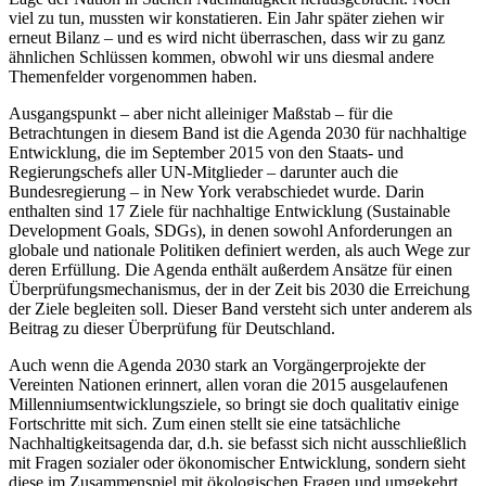
viel zu tun, mussten wir konstatieren. Ein Jahr später ziehen wir
erneut Bilanz – und es wird nicht überraschen, dass wir zu ganz
ähnlichen Schlüssen kommen, obwohl wir uns diesmal andere
Themenfelder vorgenommen haben.
Ausgangspunkt – aber nicht alleiniger Maßstab – für die
Betrachtungen in diesem Band ist die Agenda 2030 für nachhaltige
Entwicklung, die im September 2015 von den Staats- und
Regierungschefs aller UN-Mitglieder – darunter auch die
Bundesregierung – in New York verabschiedet wurde. Darin
enthalten sind 17 Ziele für nachhaltige Entwicklung (Sustainable
Development Goals, SDGs), in denen sowohl Anforderungen an
globale und nationale Politiken definiert werden, als auch Wege zur
deren Erfüllung. Die Agenda enthält außerdem Ansätze für einen
Überprüfungsmechanismus, der in der Zeit bis 2030 die Erreichung
der Ziele begleiten soll. Dieser Band versteht sich unter anderem als
Beitrag zu dieser Überprüfung für Deutschland.
Auch wenn die Agenda 2030 stark an Vorgängerprojekte der
Vereinten Nationen erinnert, allen voran die 2015 ausgelaufenen
Millenniumsentwicklungsziele, so bringt sie doch qualitativ einige
Fortschritte mit sich. Zum einen stellt sie eine tatsächliche
Nachhaltigkeitsagenda dar, d.h. sie befasst sich nicht ausschließlich
mit Fragen sozialer oder ökonomischer Entwicklung, sondern sieht
diese im Zusammenspiel mit ökologischen Fragen und umgekehrt.