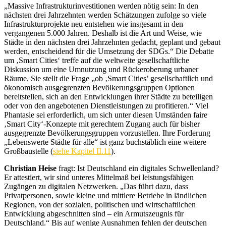
„Massive Infrastrukturinvestitionen werden nötig sein: In den
nächsten drei Jahrzehnten werden Schätzungen zufolge so viele
Infrastrukturprojekte neu entstehen wie insgesamt in den
vergangenen 5.000 Jahren. Deshalb ist die Art und Weise, wie
Städte in den nächsten drei Jahrzehnten gedacht, geplant und gebaut
werden, entscheidend für die Umsetzung der SDGs.“ Die Debatte
um ‚Smart Cities‘ treffe auf die weltweite gesellschaftliche
Diskussion um eine Umnutzung und Rückeroberung urbaner
Räume. Sie stellt die Frage „ob ‚Smart Cities’ gesellschaftlich und
ökonomisch ausgegrenzten Bevölkerungsgruppen Optionen
bereitstellen, sich an den Entwicklungen ihrer Städte zu beteiligen
oder von den angebotenen Dienstleistungen zu profitieren.“ Viel
Phantasie sei erforderlich, um sich unter diesen Umständen faire
‚Smart City‘-Konzepte mit gerechtem Zugang auch für bisher
ausgegrenzte Bevölkerungsgruppen vorzustellen. Ihre Forderung
„Lebenswerte Städte für alle“ ist ganz buchstäblich eine weitere
Großbaustelle (
siehe Kapitel II.11
).
Christian Heise
fragt: Ist Deutschland ein digitales Schwellenland?
Er attestiert, wir sind unteres Mittelmaß bei leistungsfähigen
Zugängen zu digitalen Netzwerken.
„Das führt dazu, dass
Privatpersonen, sowie kleine und mittlere Betriebe in ländlichen
Regionen, von der sozialen, politischen und wirtschaftlichen
Entwicklung abgeschnitten sind – ein Armutszeugnis für
Deutschland.“
Bis auf wenige Ausnahmen fehlen der deutschen