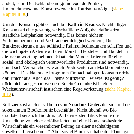
ändert, ist in Deutschland eine grundlegende Politik-,
Unternehmens- und Konsumwende im Tourismus nötig.“
(
siehe
Kapitel II.06
)
Um den Konsum geht es auch bei
Kathrin Krause.
Nachhaltiger
Konsum sei eine gesamtgesellschaftliche Aufgabe, dafür seien
staatliche Leitplanken notwendig. Das könne nicht an
Verbraucherinnen und Verbraucher delegiert werden.
„Die
Bundesregierung muss politische Rahmenbedingungen schaffen und
die wichtigsten Akteure auf dem Markt – Hersteller und Handel – in
die Verantwortung nehmen. Staatliche Mindestkriterien für eine
sozial- und ökologisch verantwortliche Produktion sind notwendig,
damit sich Verbraucher wie auch Produzenten am Markt orientieren
können.“ Das Nationale Programm für nachhaltigen Konsum reiche
dafür nicht aus. Auch das Thema Suffizienz – wieviel ist genug? –
dürfe nicht ausgespart werden. So ein Gedanke ist in einer
Wachstumswirtschaft fast schon eine Regelverletzung (
siehe Kapitel
II.12
).
Suffizienz ist auch das Thema von
Nikolaus Geiler,
der sich
mit der
sogenannten Bioökonomie beschäftigt. Nicht überall wo Bio
draufsteht sei auch Bio drin. „Auf den ersten Blick könnte die
Umstellung von einer erdölbasierten auf eine Biomasse-basierte
Wirtschaft als ein wesentlicher Beitrag zu einer nachhaltigeren
Gesellschaft erscheinen.“
Aber soviel Biomasse habe der Planet gar