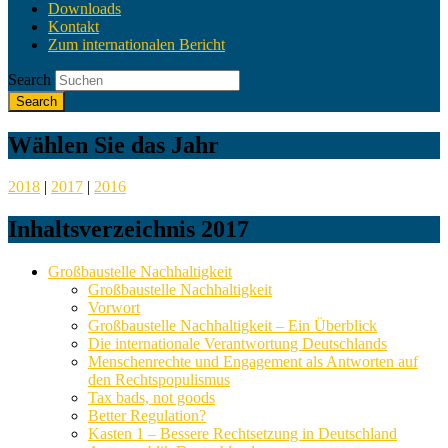
Downloads
Kontakt
Zum internationalen Bericht
Search
Wählen Sie das Jahr
2018
|
2017
|
2016
Inhaltsverzeichnis 2017
Großbaustelle Nachhaltigkeit
Großbaustelle Nachhaltigkeit
Vorwort
Großbaustelle Nachhaltigkeit – Ein Überblick
Die internationale Verantwortung Deutschlands
Menschenrechte und Engagement als Antworten auf
den Rechtspopulismus
Tax bads, not goods
Better Regulation?
Kasten 1 – Bessere Rechtsetzung in Deutschland