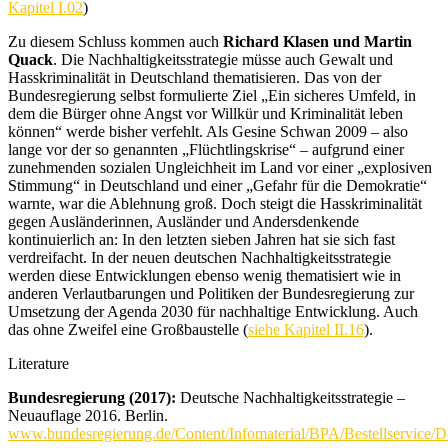
Kapitel I.02
)
Zu diesem Schluss kommen auch
Richard Klasen und Martin
Quack
. Die Nachhaltigkeitsstrategie müsse auch Gewalt und
Hasskriminalität in Deutschland thematisieren. Das von der
Bundesregierung selbst formulierte Ziel „Ein sicheres Umfeld, in
dem die Bürger ohne Angst vor Willkür und Kriminalität leben
können“ werde bisher verfehlt. Als Gesine Schwan 2009 – also
lange vor der so genannten „Flüchtlingskrise“ – aufgrund einer
zunehmenden sozialen Ungleichheit im Land vor einer „explosiven
Stimmung“ in Deutschland und einer „Gefahr für die Demokratie“
warnte, war die Ablehnung groß. Doch steigt die Hasskriminalität
gegen Ausländerinnen, Ausländer und Andersdenkende
kontinuierlich an: In den letzten sieben Jahren hat sie sich fast
verdreifacht.
In der neuen deutschen Nachhaltigkeitsstrategie
werden diese Entwicklungen ebenso wenig thematisiert wie in
anderen Verlautbarungen und Politiken der Bundesregierung zur
Umsetzung der Agenda 2030 für nachhaltige Entwicklung. Auch
das ohne Zweifel eine Großbaustelle (
siehe Kapitel II.16
).
Literature
Bundesregierung (2017):
Deutsche Nachhaltigkeitsstrategie –
Neuauflage 2016. Berlin.
www.bundesregierung.de/Content/Infomaterial/BPA/Bestellservice/D