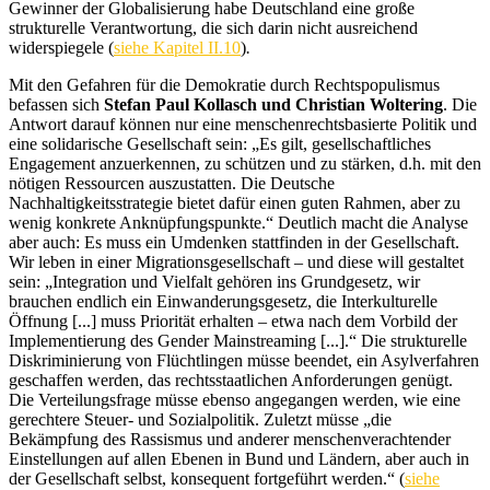
Gewinner der Globalisierung habe Deutschland eine große
strukturelle Verantwortung, die sich darin nicht ausreichend
widerspiegele (
siehe Kapitel II.10
)
.
Mit den Gefahren für die Demokratie durch Rechtspopulismus
befassen sich
Stefan Paul Kollasch und Christian Woltering
. Die
Antwort darauf können nur eine menschenrechtsbasierte Politik und
eine solidarische Gesellschaft sein: „Es gilt, gesellschaftliches
Engagement anzuerkennen, zu schützen und zu stärken, d.h. mit den
nötigen Ressourcen auszustatten. Die Deutsche
Nachhaltigkeitsstrategie bietet dafür einen guten Rahmen, aber zu
wenig konkrete Anknüpfungspunkte.“ Deutlich macht die Analyse
aber auch: Es muss ein Umdenken stattfinden in der Gesellschaft.
Wir leben in einer Migrationsgesellschaft – und diese will gestaltet
sein: „Integration und Vielfalt gehören ins Grundgesetz, wir
brauchen endlich ein Einwanderungsgesetz, die Interkulturelle
Öffnung [...] muss Priorität erhalten – etwa nach dem Vorbild der
Implementierung des Gender Mainstreaming [...].“ Die strukturelle
Diskriminierung von Flüchtlingen müsse beendet, ein Asylverfahren
geschaffen werden, das rechtsstaatlichen Anforderungen genügt.
Die Verteilungsfrage müsse ebenso angegangen werden, wie eine
gerechtere Steuer- und Sozialpolitik. Zuletzt müsse „die
Bekämpfung des Rassismus und anderer menschenverachtender
Einstellungen auf allen Ebenen in Bund und Ländern, aber auch in
der Gesellschaft selbst, konsequent fortgeführt werden.“ (
siehe