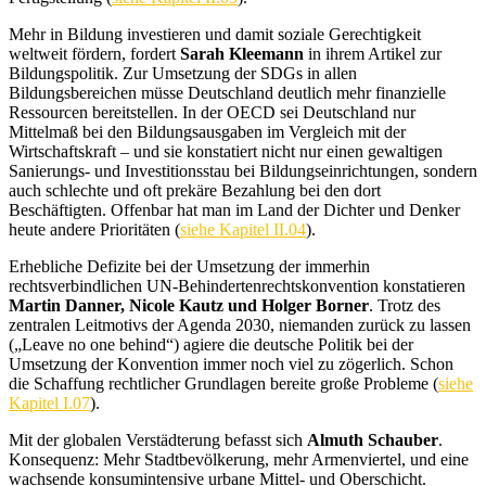
Mehr in Bildung investieren und damit soziale Gerechtigkeit
weltweit fördern, fordert
Sarah Kleemann
in ihrem Artikel zur
Bildungspolitik. Zur Umsetzung der SDGs in allen
Bildungsbereichen müsse Deutschland deutlich mehr finanzielle
Ressourcen bereitstellen. In der OECD sei Deutschland nur
Mittelmaß bei den Bildungsausgaben im Vergleich mit der
Wirtschaftskraft – und sie konstatiert nicht nur einen gewaltigen
Sanierungs- und Investitionsstau bei Bildungseinrichtungen, sondern
auch schlechte und oft prekäre Bezahlung bei den dort
Beschäftigten. Offenbar hat man im Land der Dichter und Denker
heute andere Prioritäten (
siehe Kapitel II.04
).
Erhebliche Defizite bei der Umsetzung der immerhin
rechtsverbindlichen UN-Behindertenrechtskonvention konstatieren
Martin Danner, Nicole Kautz und Holger Borner
. Trotz des
zentralen Leitmotivs der Agenda 2030, niemanden zurück zu lassen
(„Leave no one behind“) agiere die deutsche Politik bei der
Umsetzung der Konvention immer noch viel zu zögerlich. Schon
die Schaffung rechtlicher Grundlagen bereite große Probleme (
siehe
Kapitel I.07
).
Mit der globalen Verstädterung befasst sich
Almuth Schauber
.
Konsequenz: Mehr Stadtbevölkerung, mehr Armenviertel, und eine
wachsende konsumintensive urbane Mittel- und Oberschicht.