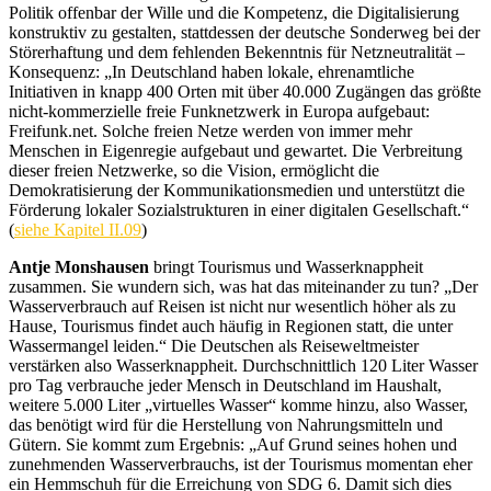
Politik offenbar der Wille und die Kompetenz, die Digitalisierung
konstruktiv zu gestalten, stattdessen der deutsche Sonderweg bei der
Störerhaftung und dem fehlenden Bekenntnis für Netzneutralität –
Konsequenz: „In Deutschland haben lokale, ehrenamtliche
Initiativen in knapp 400 Orten mit über 40.000 Zugängen das größte
nicht-kommerzielle freie Funknetzwerk in Europa aufgebaut:
Freifunk.net. Solche freien Netze werden von immer mehr
Menschen in Eigenregie aufgebaut und gewartet. Die Verbreitung
dieser freien Netzwerke, so die Vision, ermöglicht die
Demokratisierung der Kommunikationsmedien und unterstützt die
Förderung lokaler Sozialstrukturen in einer digitalen Gesellschaft.“
(
siehe Kapitel II.09
)
Antje Monshausen
bringt Tourismus und Wasserknappheit
zusammen. Sie wundern sich, was hat das miteinander zu tun? „Der
Wasserverbrauch auf Reisen ist nicht nur wesentlich höher als zu
Hause, Tourismus findet auch häufig in Regionen statt, die unter
Wassermangel leiden.“
Die Deutschen als Reiseweltmeister
verstärken also Wasserknappheit. Durchschnittlich 120 Liter Wasser
pro Tag verbrauche jeder Mensch in Deutschland im Haushalt,
weitere 5.000 Liter „virtuelles Wasser“ komme hinzu, also Wasser,
das benötigt wird für die Herstellung von Nahrungsmitteln und
Gütern.
Sie kommt zum Ergebnis: „Auf Grund seines hohen und
zunehmenden Wasserverbrauchs, ist der Tourismus momentan eher
ein Hemmschuh für die Erreichung von SDG 6. Damit sich dies