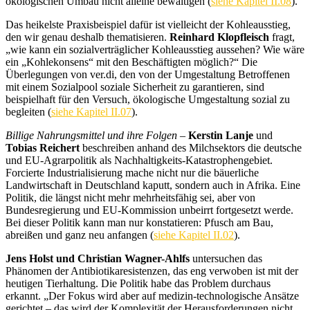
ökologischen Umbau nicht alleine bewältigen (
siehe Kapitel II.08
).
Das heikelste Praxisbeispiel dafür ist vielleicht der Kohleausstieg,
den wir genau deshalb thematisieren.
Reinhard Klopfleisch
fragt,
„wie kann ein sozialverträglicher Kohleausstieg aussehen? Wie wäre
ein „Kohlekonsens“ mit den Beschäftigten möglich?“
Die
Überlegungen von ver.di, den von der Umgestaltung Betroffenen
mit einem Sozialpool soziale Sicherheit zu garantieren, sind
beispielhaft für den Versuch, ökologische Umgestaltung sozial zu
begleiten (
siehe Kapitel II.07
).
Billige Nahrungsmittel und ihre Folgen
–
Kerstin Lanje
und
Tobias Reichert
beschreiben anhand des Milchsektors die deutsche
und EU-Agrarpolitik als Nachhaltigkeits-Katastrophengebiet.
Forcierte Industrialisierung mache nicht nur die bäuerliche
Landwirtschaft in Deutschland kaputt, sondern auch in Afrika. Eine
Politik, die längst nicht mehr mehrheitsfähig sei, aber von
Bundesregierung und EU-Kommission unbeirrt fortgesetzt werde.
Bei dieser Politik kann man nur konstatieren: Pfusch am Bau,
abreißen und ganz neu anfangen (
siehe Kapitel II.02
).
Jens Holst und Christian Wagner-Ahlfs
untersuchen das
Phänomen der Antibiotikaresistenzen, das eng verwoben ist mit der
heutigen Tierhaltung. Die Politik habe das Problem durchaus
erkannt. „Der Fokus wird aber auf medizin-technologische Ansätze
gerichtet – das wird der Komplexität der Herausforderungen nicht