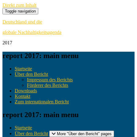
Direkt zum Inhalt
Toggle navigation
Deutschland und die
globale Nachhaltigkeitsagenda
20
17
report 2017: main menu
Startseite
Über den Bericht
Impressum des Berichts
Förderer des Berichts
Downloads
Kontakt
Zum internationalen Bericht
report 2017: main menu
Startseite
Über den Bericht
More "Über den Bericht" pages