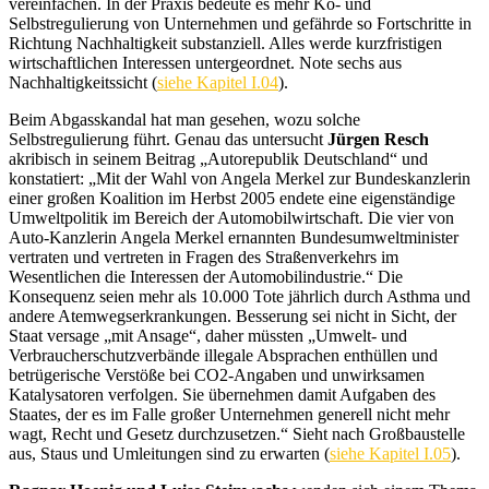
vereinfachen. In der Praxis bedeute es mehr Ko- und
Selbstregulierung von Unternehmen und gefährde so Fortschritte in
Richtung Nachhaltigkeit substanziell. Alles werde kurzfristigen
wirtschaftlichen Interessen untergeordnet. Note sechs aus
Nachhaltigkeitssicht (
siehe Kapitel I.04
).
Beim Abgasskandal hat man gesehen, wozu solche
Selbstregulierung führt. Genau das untersucht
Jürgen Resch
akribisch in seinem Beitrag „Autorepublik Deutschland“ und
konstatiert: „Mit der Wahl von Angela Merkel zur Bundeskanzlerin
einer großen Koalition im Herbst 2005 endete eine eigenständige
Umweltpolitik im Bereich der Automobilwirtschaft. Die vier von
Auto-Kanzlerin Angela Merkel ernannten Bundesumweltminister
vertraten und vertreten in Fragen des Straßenverkehrs im
Wesentlichen die Interessen der Automobilindustrie.“ Die
Konsequenz seien mehr als 10.000 Tote jährlich durch Asthma und
andere Atemwegserkrankungen. Besserung sei nicht in Sicht, der
Staat versage „mit Ansage“, daher müssten „Umwelt- und
Verbraucherschutzverbände illegale Absprachen enthüllen und
betrügerische Verstöße bei CO2-Angaben und unwirksamen
Katalysatoren verfolgen. Sie übernehmen damit Aufgaben des
Staates, der es im Falle großer Unternehmen generell nicht mehr
wagt, Recht und Gesetz durchzusetzen.“
Sieht nach Großbaustelle
aus, Staus und Umleitungen sind zu erwarten (
siehe Kapitel I.05
).