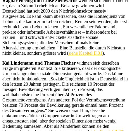
Ragnar Hoenig und Luise Steinwachs
wenden sich einem Thema
zu, das in Zukunft erheblich an Brisanz gewinnen wird.
Deutschland hat seit 2000 den Niedriglohnsektor massiv
ausgeweitet. Es kann kaum überraschen, dass die Konsequenz von
Löhnen, die kaum zum Leben reichen, Renten sein werden, die erst
recht nicht zum Leben reichen. „Ein wesentlicher Faktor sind
prekäre oder informelle Arbeitsverhältnisse – insbesondere bei
Frauen – und schwach entwickelte staatliche soziale
Sicherungssysteme, die den Menschen oftmals keine
Alterssicherung ermöglichen.“
Eine Baustelle, die durch Nichtstun
nicht kleiner, sondern grösser wird (
siehe Kapitel II.01
).
Kai Lindemann und Thomas Fischer
widmen sich derselben
Frage im größeren Kontext. Sie kritisieren, dass der ökologische
Umbau lange ohne soziale Dimension gedacht wurde. Das könne
aber nicht funktionieren. „Soziale Ungleichheit ist in Deutschland in
den letzten 20 Jahren gestiegen. Die reichsten 10 Prozent der
hiesigen Bevölkerung verfügen über 57,5 Prozent, das
wohlhabendste eine Prozent über 24 Prozent des
Gesamtnettovermögens. Am anderen Pol der Vermögensverteilung
besitzen 70 Prozent der Bevölkerung gerade einmal neun Prozent
des Gesamtvermögens.“
Sie
weisen darauf hin, dass die
einkommensstärksten Gruppen zwar in Umweltfragen am
engagiertesten sind, aber der sozialen Dimension meist wenig
Bedeutung zumessen. Aber als Minderheit können sie den