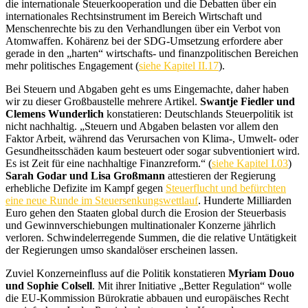
die internationale Steuerkooperation und die Debatten über ein
internationales Rechtsinstrument im Bereich Wirtschaft und
Menschenrechte bis zu den Verhandlungen über ein Verbot von
Atomwaffen. Kohärenz bei der SDG-Umsetzung erfordere aber
gerade in den „harten“ wirtschafts- und finanzpolitischen Bereichen
mehr politisches Engagement (
siehe Kapitel II.17
).
Bei Steuern und Abgaben geht es ums Eingemachte, daher haben
wir zu dieser Großbaustelle mehrere Artikel.
Swantje Fiedler und
Clemens Wunderlich
konstatieren: Deutschlands Steuerpolitik ist
nicht nachhaltig. „Steuern und Abgaben belasten vor allem den
Faktor Arbeit, während das Verursachen von Klima-, Umwelt- oder
Gesundheitsschäden kaum besteuert oder sogar subventioniert wird.
Es ist Zeit für eine nachhaltige Finanzreform.“ (
siehe Kapitel I.03
)
Sarah Godar und Lisa Großmann
attestieren der Regierung
erhebliche Defizite im Kampf gegen
Steuerflucht und befürchten
eine neue Runde im Steuersenkungswettlauf
. Hunderte Milliarden
Euro gehen den Staaten global durch die Erosion der Steuerbasis
und Gewinnverschiebungen multinationaler Konzerne jährlich
verloren. Schwindelerregende Summen, die die relative Untätigkeit
der Regierungen umso skandalöser erscheinen lassen.
Zuviel Konzerneinfluss auf die Politik konstatieren
Myriam Douo
und Sophie Colsell
. Mit ihrer Initiative „Better Regulation“ wolle
die EU-Kommission Bürokratie abbauen und europäisches Recht