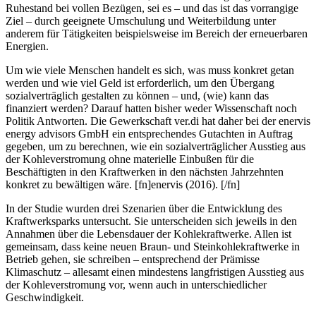
Ruhestand bei vollen Bezügen, sei es – und das ist das vorrangige
Ziel – durch geeignete Umschulung und Weiterbildung unter
anderem für Tätigkeiten beispielsweise im Bereich der erneuerbaren
Energien.
Um wie viele Menschen handelt es sich, was muss konkret getan
werden und wie viel Geld ist erforderlich, um den Übergang
sozialverträglich gestalten zu können – und, (wie) kann das
finanziert werden? Darauf hatten bisher weder Wissenschaft noch
Politik Antworten. Die Gewerkschaft ver.di hat daher bei der enervis
energy advisors GmbH ein entsprechendes Gutachten in Auftrag
gegeben, um zu berechnen, wie ein sozialverträglicher Ausstieg aus
der Kohleverstromung ohne materielle Einbußen für die
Beschäftigten in den Kraftwerken in den nächsten Jahrzehnten
konkret zu bewältigen wäre. [fn]enervis (2016). [/fn]
In der Studie wurden drei Szenarien über die Entwicklung des
Kraftwerksparks untersucht. Sie unterscheiden sich jeweils in den
Annahmen über die Lebensdauer der Kohlekraftwerke. Allen ist
gemeinsam, dass keine neuen Braun- und Steinkohlekraftwerke in
Betrieb gehen, sie schreiben – entsprechend der Prämisse
Klimaschutz – allesamt einen mindestens langfristigen Ausstieg aus
der Kohleverstromung vor, wenn auch in unterschiedlicher
Geschwindigkeit.