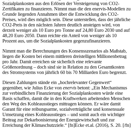
Sozialplankosten aus den Erlösen der Versteigerung von CO2-
Zertifikaten zu finanzieren. Nimmt man die den enervis-Modellen zu
Grunde liegenden Annahmen über die Entwicklung des CO2-
Preises, wird dies möglich sein. Diese unterstellen, dass der jährliche
CO2-Preis in den nächsten Jahren deutlich ansteigen wird, von
derzeit weniger als 10 Euro pro Tonne auf 24,80 Euro 2030 und auf
48,20 Euro 2050. Dann reichte ein Anteil von weniger als 10
Prozent aus, um die Sozialplankosten gegenzufinanzieren.
Nimmt man die Berechnungen des Konsensszenarios als Maßstab,
liegen die Kosten bei einem mittleren dreistelligen Millionenbetrag
pro Jahr. Damit erreichen sie sicherlich eine relevante
Größenordnung – doch sind sie in Relation zu den Gesamtkosten
des Stromsystems von jährlich 60 bis 70 Milliarden Euro begrenzt.
Diesen Zahlungen stände ein „hochrelevanter Gegenwert“
gegenüber, wie Julius Ecke von
enervis
betont: „Ein Mechanismus
zur verbindlichen Finanzierung der Sozialplankosten würde eine
Basis schaffen, damit die in den Kraftwerken arbeitenden Menschen
den Weg des Kohleausstieges mittragen können. Er wäre damit
Garant für eine reibungsarme, sozialverträgliche und konsensuale
Umsetzung eines Kohleausstieges – und somit auch ein wichtiger
Beitrag zur Dekarbonisierung der Energiewirtschaft und zur
Erreichung der Klimaschutzziele.“
[fn]Ecke et.al. (2016), S. 20. [/fn]