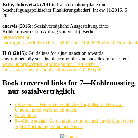
Ecke, Julius et.al. (2016):
Transformationspfade und
beschäftigungspolitischer Flankierungsbedarf. In: ew 11/2016, S.
20.
enervis (2016):
Sozialverträgliche Ausgestaltung eines
Kohlekonsenses (im Auftrag von ver.di). Berlin.
https://ver-und-
entsorgung.verdi.de/++file++5800cc3e7713b8528b9bcf82/downlo
ILO (2015):
Guidelines for a just transition towards
environmentally sustainable economies and societies for all. Genf.
www.ilo.org/wcmsp5/groups/public/---ed_emp/---
emp_ent/documents/publication/wcms_432859.pdf
Book traversal links for 7—Kohleausstieg
– nur sozialverträglich
‹
Kasten 4—Menschenrechtliche Sorgfaltspflichten von
Unternehmen verbindlich regeln
Nach oben
8—Ohne soziale Gerechtigkeit und menschenwürdige Arbeit
ergibt Nachhaltigkeit keinen Sinn
›