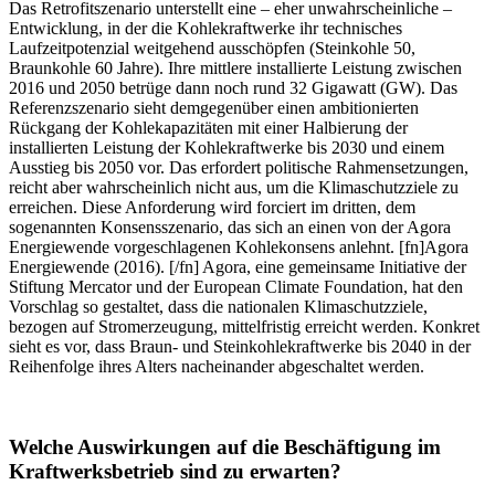
Das Retrofitszenario unterstellt eine – eher unwahrscheinliche –
Entwicklung, in der die Kohlekraftwerke ihr technisches
Laufzeitpotenzial weitgehend ausschöpfen (Steinkohle 50,
Braunkohle 60 Jahre). Ihre mittlere installierte Leistung zwischen
2016 und 2050 betrüge dann noch rund 32 Gigawatt (GW). Das
Referenzszenario sieht demgegenüber einen ambitionierten
Rückgang der Kohlekapazitäten mit einer Halbierung der
installierten Leistung der Kohlekraftwerke bis 2030 und einem
Ausstieg bis 2050 vor. Das erfordert politische Rahmensetzungen,
reicht aber wahrscheinlich nicht aus, um die Klimaschutzziele zu
erreichen. Diese Anforderung wird forciert im dritten, dem
sogenannten Konsensszenario, das sich an einen von der Agora
Energiewende vorgeschlagenen Kohlekonsens anlehnt. [fn]Agora
Energiewende (2016). [/fn] Agora, eine gemeinsame Initiative der
Stiftung Mercator und der European Climate Foundation, hat den
Vorschlag so gestaltet, dass die nationalen Klimaschutzziele,
bezogen auf Stromerzeugung, mittelfristig erreicht werden. Konkret
sieht es vor, dass Braun- und Steinkohlekraftwerke bis 2040 in der
Reihenfolge ihres Alters nacheinander abgeschaltet werden.
Welche Auswirkungen auf die Beschäftigung im
Kraftwerksbetrieb sind zu erwarten?