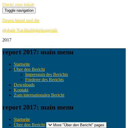
Direkt zum Inhalt
Toggle navigation
Deutschland und die
globale Nachhaltigkeitsagenda
20
17
report 2017: main menu
Startseite
Über den Bericht
Impressum des Berichts
Förderer des Berichts
Downloads
Kontakt
Zum internationalen Bericht
report 2017: main menu
Startseite
Über den Bericht
More "Über den Bericht" pages