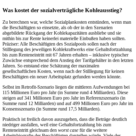
Was kostet der sozialverträgliche Kohleausstieg?
Zu berechnen war, welche Sozialplankosten entstünden, wenn man
die Beschäftigten so einsetzte, als ob der in den Szenarien
abgebildete Rückgang der Kohlekapazitäten ausbliebe und sie
mithin bis zur Rente keinerlei materielle Einbußen haben sollten.
Präziser: Alle Beschäftigten des Sozialpools sollen nach der
Stilllegung des jeweiligen Kohlekraftwerks eine Gehaltsfortzahlung
bis zum Renteneintritt mit 67 Jahren erhalten – inklusive typischer
Zuwächse entsprechend dem Anstieg der Tarifgehälter in den letzten
Jahren. So entstand eine Schätzung der maximalen
gesellschaftlichen Kosten, wenn nach der Stilllegung für keinen
Beschäftigten ein neuer Arbeitsplatz gefunden werden könnte.
Selbst im Retrofit-Szenario liegen die mittleren Aufwendungen bei
115 Millionen Euro pro Jahr (in Summe rund 4 Milliarden). Diese
steigen auf 341 Millionen Euro pro Jahr im Referenzszenario (in
Summe rund 12 Milliarden) und auf 499 Millionen Euro pro Jahr im
Konsensszenario (in Summe rund 17,5 Milliarden).
Praktisch ist freilich davon auszugehen, dass die Beträge deutlich
niedriger ausfallen, weil eine Gehaltsfortzahlung bis zum
Renteneintritt gleichsam den
worst case
für die weitere
Arbeitsbiografie der Beschäftigten darstellen würde. Viele der