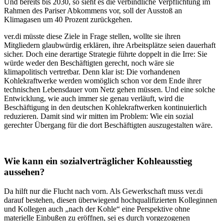
Und bereits bis 2030, so sieht es die verbindliche Verpflichtung im
Rahmen des Pariser Abkommens vor, soll der Ausstoß an
Klimagasen um 40 Prozent zurückgehen.
ver.di müsste diese Ziele in Frage stellen, wollte sie ihren
Mitgliedern glaubwürdig erklären, ihre Arbeitsplätze seien dauerhaft
sicher. Doch eine derartige Strategie führte doppelt in die Irre: Sie
würde weder den Beschäftigten gerecht, noch wäre sie
klimapolitisch vertretbar. Denn klar ist: Die vorhandenen
Kohlekraftwerke werden womöglich schon vor dem Ende ihrer
technischen Lebensdauer vom Netz gehen müssen. Und eine solche
Entwicklung, wie auch immer sie genau verläuft, wird die
Beschäftigung in den deutschen Kohlekraftwerken kontinuierlich
reduzieren. Damit sind wir mitten im Problem: Wie ein sozial
gerechter Übergang für die dort Beschäftigten auszugestalten wäre.
Wie kann ein sozialverträglicher Kohleausstieg
aussehen?
Da hilft nur die Flucht nach vorn. Als Gewerkschaft muss ver.di
darauf bestehen, diesen überwiegend hochqualifizierten Kolleginnen
und Kollegen auch „nach der Kohle“ eine Perspektive ohne
materielle Einbußen zu eröffnen, sei es durch vorgezogenen