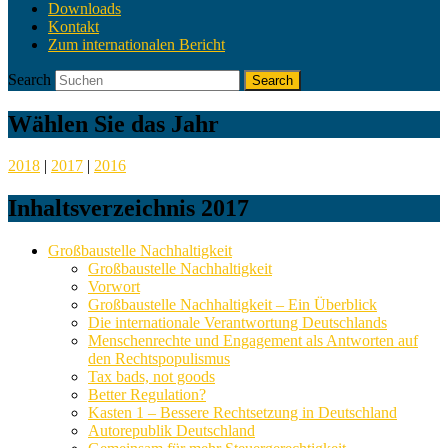
Downloads
Kontakt
Zum internationalen Bericht
Search
Wählen Sie das Jahr
2018
|
2017
|
2016
Inhaltsverzeichnis 2017
Großbaustelle Nachhaltigkeit
Großbaustelle Nachhaltigkeit
Vorwort
Großbaustelle Nachhaltigkeit – Ein Überblick
Die internationale Verantwortung Deutschlands
Menschenrechte und Engagement als Antworten auf
den Rechtspopulismus
Tax bads, not goods
Better Regulation?
Kasten 1 – Bessere Rechtsetzung in Deutschland
Autorepublik Deutschland