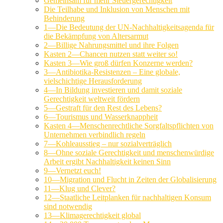
Gemeinsam für mehr Steuergerechtigkeit
Die Teilhabe und Inklusion von Menschen mit
Behinderung
1—Die Bedeutung der UN-Nachhaltigkeitsagenda für
die Bekämpfung von Altersarmut
2—Billige Nahrungsmittel und ihre Folgen
Kasten 2—Chancen nutzen statt weiter so!
Kasten 3—Wie groß dürfen Konzerne werden?
3—Antibiotika-Resistenzen – Eine globale,
vielschichtige Herausforderung
4—In Bildung investieren und damit soziale
Gerechtigkeit weltweit fördern
5—Gestraft für den Rest des Lebens?
6—Tourismus und Wasserknappheit
Kasten 4—Menschenrechtliche Sorgfaltspflichten von
Unternehmen verbindlich regeln
7—Kohleausstieg – nur sozialverträglich
8—Ohne soziale Gerechtigkeit und menschenwürdige
Arbeit ergibt Nachhaltigkeit keinen Sinn
9—Vernetzt euch!
10—Migration und Flucht in Zeiten der Globalisierung
11—Klug und Clever?
12—Staatliche Leitplanken für nachhaltigen Konsum
sind notwendig
13—Klimagerechtigkeit global