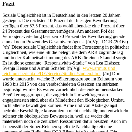
Fazit
Soziale Ungleichheit ist in Deutschland in den letzten 20 Jahren
gestiegen. Die reichsten 10 Prozent der hiesigen Bevölkerung
verfügen über 57,5 Prozent, das wohlhabendste eine Prozent über
24 Prozent des Gesamtnettovermögens. Am anderen Pol der
Vermögensverteilung besitzen 70 Prozent der Bevölkerung gerade
einmal neun Prozent des Gesamtvermögens.
[fn]Vgl. DGB (2016a).
[/fn]
Diese soziale Ungleichheit findet ihre Fortsetzung in politischer
Ungleichheit, wie eine Studie belegt, die dem ARB zugrunde lag
und in der Kabinettsabstimmung des ARB für einen Skandal sorgte.
Es ist die sogenannte „Responsivitäts-Studie“ von Lea Elsässer,
Svenja Hense und Armin Schäfer.
[fn]Vgl.
www.armuts-und-
reichtumsbericht.de/DE/Service/Studien/studien.html
. [/fn]
Dort
wurde untersucht, welche Bevölkerungsgruppe im Zeitraum von
1998 bis 2015 von den verabschiedeten Gesetzen am stärksten
begünstigt wurde. Es waren vornehmlich die einkommensstarken
Bevölkerungsgruppen, die zugleich in Umweltfragen am
engagiertesten sind, aber als Minderheit den ökologischen Umbau
nicht alleine bewältigen können. Arme und von Abstiegsangst
bedrohte Beschäftigte konsumieren nicht nachhaltig und entwickeln
seltener ein ökologisches Bewusstsein, weil sie weder die
materiellen noch die zeitlichen Ressourcen dafür besitzen. Auch im
Lebensstil der Super-Reichen spielt die Nachhaltigkeit eine
untergeordnete Rolle, ihre CO2-Bilanz ist oft verheerend. Die