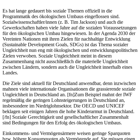
Es hat lange gedauert bis soziale Themen offiziell in die
Programmatik des ökologischen Umbaus eingeflossen sind.
Sozialwissenschaftler/innen (z. B. Tim Jackson) und auch die
Gewerkschaften haben viele Jahre auf die sozialen Voraussetzungen
für den ökologischen Umbau hingewiesen. In der Agenda 2030 der
Vereinten Nationen mit ihren Zielen für nachhaltige Entwicklung
(Sustainable Development Goals, SDGs) ist das Thema sozialer
Ungleichheit nun eng mit ökologischen und entwicklungspolitischen
Zielen verwoben. Soziale Ungleichheit meint in diesem
Zusammenhang nicht ausschließlich die materielle Ungleichheit
zwischen Ländern, sondern auch die Ungleichheit innerhalb eines
Landes.
Die Ziele sind aktuell für Deutschland anwendbar, denn inzwischen
mahnen viele internationale Organisationen die grassierende soziale
Ungleichheit in Deutschland an.
[fn]Zum Beispiel mahnt der IWF
regelmäßig die geringen Lohnsteigerungen in Deutschland an,
insbesondere im Niedriglohnsektor. Die OECD und UNICEF
beklagen seit einigen Jahren die hohe Kinderarmut in Deutschland.
[/fn]
Soziale Gerechtigkeit und gesellschaftlicher Zusammenhalt
sind Bedingungen für den Erfolg des ökologischen Umbaus.
Einkommens- und Vermögensärmere weisen geringe Sparquoten
bzw. höhere Konsumquoten als Vermögende auf. Sie müssen einen