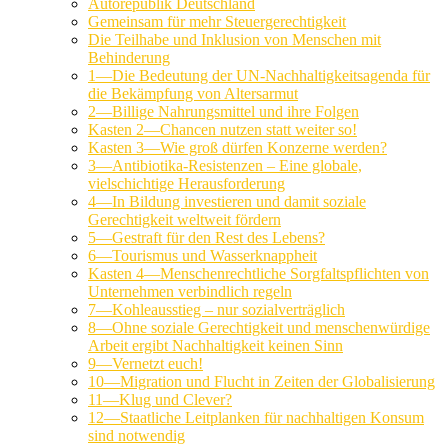
Autorepublik Deutschland
Gemeinsam für mehr Steuergerechtigkeit
Die Teilhabe und Inklusion von Menschen mit
Behinderung
1—Die Bedeutung der UN-Nachhaltigkeitsagenda für
die Bekämpfung von Altersarmut
2—Billige Nahrungsmittel und ihre Folgen
Kasten 2—Chancen nutzen statt weiter so!
Kasten 3—Wie groß dürfen Konzerne werden?
3—Antibiotika-Resistenzen – Eine globale,
vielschichtige Herausforderung
4—In Bildung investieren und damit soziale
Gerechtigkeit weltweit fördern
5—Gestraft für den Rest des Lebens?
6—Tourismus und Wasserknappheit
Kasten 4—Menschenrechtliche Sorgfaltspflichten von
Unternehmen verbindlich regeln
7—Kohleausstieg – nur sozialverträglich
8—Ohne soziale Gerechtigkeit und menschenwürdige
Arbeit ergibt Nachhaltigkeit keinen Sinn
9—Vernetzt euch!
10—Migration und Flucht in Zeiten der Globalisierung
11—Klug und Clever?
12—Staatliche Leitplanken für nachhaltigen Konsum
sind notwendig