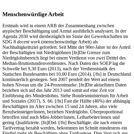
Menschenwürdige Arbeit
Erstmals wird in einem ARB der Zusammenhang zwischen
atypischer Beschäftigung und Armut ausführlich analysiert. In der
Agenda 2030 wird diesbezüglich im Sinne der Gewerkschaften im
SDG 8
decent work
(menschenwürdige Arbeit) als
Nachhaltigkeitsziel gefordert. Seit Mitte der 90er-Jahre ist der Anteil
der Beschäftigten mit Niedriglöhnen [fn]Die Grenze zum
Niedriglohnbereich liegt bei einem Verdienst von zwei Drittel des
Median-Bruttostundenverdienstes. Nach Daten des SOEP lag die
Schwelle bei 9,30 Euro (2013), nach der Verdienststatik des
Statischen Bundesamtes bei 10,00 Euro (2014). [/fn] in Deutschland
kontinuierlich gestiegen. Seit 2007 pendelt der Wert auf einem
hohen Niveau um die 24-Prozentmarke. [fn]Die aktuellsten Daten
beziehen sich auf das Jahr 2013 und somit auf eine Zeit vor
Einführung des Mindestlohns. Siehe Bundesministerium für Arbeit
und Soziales (2017), S. 66. [/fn] Fast die Hälfte (46%) der abhängig
Beschäftigten im Alter zwischen 15 und 24 Jahren, also viele
Berufseinsteiger/innen, beziehen Niedriglohn. Überproportional
betroffen sind auch Mini-Jobber/innen, Leiharbeiter/innen und
gering Qualifizierte.
[fn]Ebd. [/fn]
Beschäftigte, die nach einem
Tarifvertrag bezahlt werden, bekommen im Schnitt mindestens ein
Fünftel mehr als Beschäftigte ohne Tarifvertrag. Dies lässt sich aus