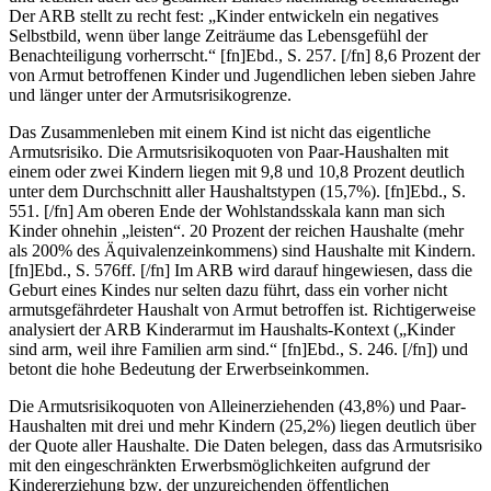
Der ARB stellt zu recht fest: „Kinder entwickeln ein negatives
Selbstbild, wenn über lange Zeiträume das Lebensgefühl der
Benachteiligung vorherrscht.“
[fn]Ebd., S. 257. [/fn]
8,6 Prozent der
von Armut betroffenen Kinder und Jugendlichen leben sieben Jahre
und länger unter der Armutsrisikogrenze.
Das Zusammenleben mit einem Kind ist nicht das eigentliche
Armutsrisiko. Die Armutsrisikoquoten von Paar-Haushalten mit
einem oder zwei Kindern liegen mit 9,8 und 10,8 Prozent deutlich
unter dem Durchschnitt aller Haushaltstypen (15,7%). [fn]Ebd., S.
551. [/fn] Am oberen Ende der Wohlstandsskala kann man sich
Kinder ohnehin „leisten“. 20 Prozent der reichen Haushalte (mehr
als 200% des Äquivalenzeinkommens) sind Haushalte mit Kindern.
[fn]Ebd., S. 576ff. [/fn]
Im ARB wird darauf hingewiesen, dass die
Geburt eines Kindes nur selten dazu führt, dass ein vorher nicht
armutsgefährdeter Haushalt von Armut betroffen ist. Richtigerweise
analysiert der ARB Kinderarmut im Haushalts-Kontext („Kinder
sind arm, weil ihre Familien arm sind.“
[fn]Ebd., S. 246. [/fn]
) und
betont die hohe Bedeutung der Erwerbseinkommen.
Die Armutsrisikoquoten von Alleinerziehenden (43,8%) und Paar-
Haushalten mit drei und mehr Kindern (25,2%) liegen deutlich über
der Quote aller Haushalte. Die Daten belegen, dass das Armutsrisiko
mit den eingeschränkten Erwerbsmöglichkeiten aufgrund der
Kindererziehung bzw. der unzureichenden öffentlichen