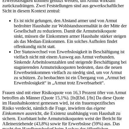
Erwerbslosigkeit konnten genutzt werden, um Armut wirksam
zurückzudrängen. Zwei Feststellungen sind aus gewerkschaftlicher
Sicht in diesem Kontext zentral:
Es ist nicht gelungen, den Abstand armer und von Armut
bedrohter Haushalte zur Wohlstandsnormalität in der Mitte der
Gesellschaft zu reduzieren. Damit die Armutsrisikoquote
sinkt, müssen die Einkommen armer Haushalte stärker steigen
als das Median-Einkommen. Ein solches Aufholen findet
offenkundig nicht statt.
Der Statuswechsel von Erwerbslosigkeit in Beschäftigung ist
vielfach nicht mit einem Ausweg aus Armut verbunden.
Sinkende Arbeitslosenzahlen und steigende Beschäftigung bei
stagnierenden Armutsrisikoquoten bedeuten, dass die neuen
Erwerbseinkommen vielfach zu niedrig sind, um vor Armut
zu schützen. Zu beobachten ist ein Übergang von „Armut bei
Erwerbslosigkeit“ in „Armut trotz Erwerbsarbeit“.
Frauen sind mit einer Risikoquote von 16,3 Prozent öfter von Armut
betroffen als Männer (Quote 15,1%).
[fn]Ebd. [/fn]
Da diese Quote
im Haushaltskontext gemessen wird, ist ein frauenspezifisches
Risiko verdeckt, nämlich die Frage, inwiefern das
eigene
Einkommen
ausreicht, die Existenz unabhängig vom Haushalt zu
sichern. Exorbitant hohe Armutsrisikoquoten weist der Bericht für
Alleinerziehende (43,8%) sowie für Erwerbslose (59%) aus. Das
macht den Handlungsbedarf beim Ausbau der öffentlichen