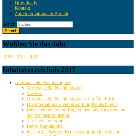
Downloads
Kontakt
Zum internationalen Bericht
Search
Wählen Sie das Jahr
2018
|
2017
|
2016
Inhaltsverzeichnis 2017
Großbaustelle Nachhaltigkeit
Großbaustelle Nachhaltigkeit
Vorwort
Großbaustelle Nachhaltigkeit – Ein Überblick
Die internationale Verantwortung Deutschlands
Menschenrechte und Engagement als Antworten auf
den Rechtspopulismus
Tax bads, not goods
Better Regulation?
Kasten 1 – Bessere Rechtsetzung in Deutschland