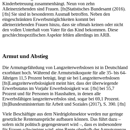
Kinderbetreuung zusammenhängt. Neun von zehn
Alleinerziehenden sind Frauen. [fn]Statistisches Bundesamt (2016).
[/fn] Sie sind in besonderem Ausmaß betroffen. Neben den
eingeschränkten Erwerbsmöglichkeiten kommt bei
alleinerziehenden Frauen hinzu, dass sie oftmals keinen oder nicht
den vollen Unterhalt vom Vater für das Kind bekommen. Diese
geschlechtsspezifischen Aspekte fehlen allerdings im ARB.
Armut und Abstieg
Die Armutsgefährdung von Langzeiterwerbslosen ist in Deutschland
exorbitant hoch. Während die Armutsrisikoquote für alle 35- bis 64-
Jährigen 11,5 Prozent beträgt, liegt sie bei Langzeiterwerbslosen
[fn]Langzeiterwerbslosigkeit meint hier, dass der überwiegende
Erwerbsstatus im Vorjahr Erwerbslosigkeit war. [/fn] bei 55,7
Prozent und für Personen in Haushalten, in denen alle
Erwerbsfähigen langzeiterwerbslos sind, sogar bei 69,1 Prozent.
[fn]Bundesministerium für Arbeit und Soziales (2017), S. 390. [/fn]
Viele Beschäftigte aus dem Niedriglohnsektor werden nur geringe
gesetzliche Rentenansprüche aufbauen können. Das führt dazu –
sofern nicht politisch gegengesteuert wird –, dass es insbesondere
für Frauen schwieriger wird, eine Rente oberhalb der Armutsgrenze