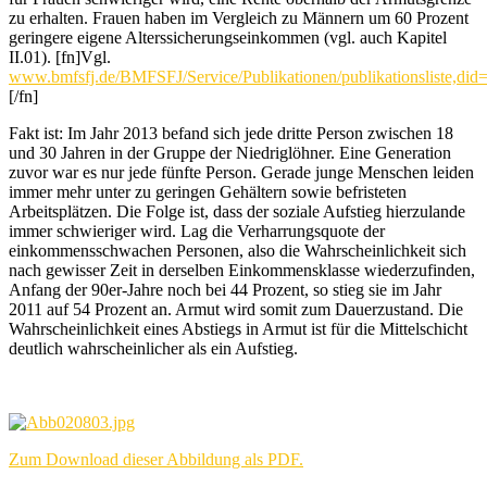
zu erhalten. Frauen haben im Vergleich zu Männern um 60 Prozent
geringere eigene Alterssicherungseinkommen
(vgl. auch Kapitel
II.01)
. [fn]Vgl.
www.bmfsfj.de/BMFSFJ/Service/Publikationen/publikationsliste,did
[/fn]
Fakt ist: Im Jahr 2013 befand sich jede dritte Person zwischen 18
und 30 Jahren in der Gruppe der Niedriglöhner. Eine Generation
zuvor war es nur jede fünfte Person. Gerade junge Menschen leiden
immer mehr unter zu geringen Gehältern sowie befristeten
Arbeitsplätzen. Die Folge ist, dass der soziale Aufstieg hierzulande
immer schwieriger wird. Lag die Verharrungsquote der
einkommensschwachen Personen, also die Wahrscheinlichkeit sich
nach gewisser Zeit in derselben Einkommensklasse wiederzufinden,
Anfang der 90er-Jahre noch bei 44 Prozent, so stieg sie im Jahr
2011 auf 54 Prozent an. Armut wird somit zum Dauerzustand. Die
Wahrscheinlichkeit eines Abstiegs in Armut ist für die Mittelschicht
deutlich wahrscheinlicher als ein Aufstieg.
Zum Download dieser Abbildung als PDF.