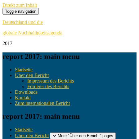
Direkt zum Inhalt
Toggle navigation
Deutschland und die
globale Nachhaltigkeitsagenda
20
17
report 2017: main menu
Startseite
Über den Bericht
Impressum des Berichts
Förderer des Berichts
Downloads
Kontakt
Zum internationalen Bericht
report 2017: main menu
Startseite
Über den Bericht
More "Über den Bericht" pages