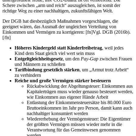
Schere zwischen „arm und reich“ auszugleichen, ist somit der
richtige Weg zu einer nachhaltigen, zukunftsfähigen Welt.
Der DGB hat diesbezüglich Maßnahmen vorgeschlagen, die
geeignet wären, das Ausmaß der ungleichen Verteilung von
Einkommen und Vermögen zu korrigieren:
[fn]Vgl. DGB (2016b).
[/fn]
Höheres Kindergeld statt Kinderfreibetrag
, weil jedes
Kind dem Staat gleich viel wert sein muss
Entgeltgleichheitsgesetz
, um den
Pay-Gap
zwischen Frauen
und Männern zu schließen
Tarifbindung gesetzlich stärken
, um „Armut trotz Arbeit“
zu verhindern
Reiche und große Vermögen stärker besteuern
Rückabwicklung der Abgeltungsteuer
: Einkommen aus
Kapitalerträgen muss wieder genauso besteuert werden,
wie Einkommen aus eigener Hände Arbeit
Entlastung der Einkommensteuersätze bis 80.000 Euro
Bruttoeinkommen im Jahr pro Person, damit kann auch
nachhaltiger konsumiert werden
Wiedererhebung der Vermögensteuer:
Die Eigentümer
der größten Vermögen müssen wieder mehr in die
Verantwortung für das Gemeinwesen genommen
werden