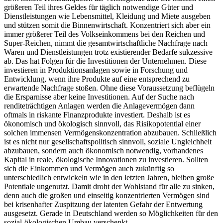
größeren Teil ihres Geldes für täglich notwendige Güter und
Dienstleistungen wie Lebensmittel, Kleidung und Miete ausgeben
und stützen somit die Binnenwirtschaft. Konzentriert sich aber ein
immer größerer Teil des Volkseinkommens bei den Reichen und
Super-Reichen, nimmt die gesamtwirtschaftliche Nachfrage nach
Waren und Dienstleistungen trotz existierender Bedarfe sukzessive
ab. Das hat Folgen für die Investitionen der Unternehmen. Diese
investieren in Produktionsanlagen sowie in Forschung und
Entwicklung, wenn ihre Produkte auf eine entsprechend zu
erwartende Nachfrage stoßen. Ohne diese Voraussetzung beflügeln
die Ersparnisse aber keine Investitionen. Auf der Suche nach
renditeträchtigen Anlagen werden die Anlagevermögen dann
oftmals in riskante Finanzprodukte investiert. Deshalb ist es
ökonomisch und ökologisch sinnvoll, das Risikopotential einer
solchen immensen Vermögenskonzentration abzubauen. Schließlich
ist es nicht nur gesellschaftspolitisch sinnvoll, soziale Ungleichheit
abzubauen, sondern auch ökonomisch notwendig, vorhandenes
Kapital in reale, ökologische Innovationen zu investieren. Sollten
sich die Einkommen und Vermögen auch zukünftig so
unterschiedlich entwickeln wie in den letzten Jahren, bleiben große
Potentiale ungenutzt. Damit droht der Wohlstand für alle zu sinken,
denn auch die großen und einseitig konzentrierten Vermögen sind
bei krisenhafter Zuspitzung der latenten Gefahr der Entwertung
ausgesetzt. Gerade in Deutschland werden so Möglichkeiten für den
sozial-ökologischen Umbau verschenkt.