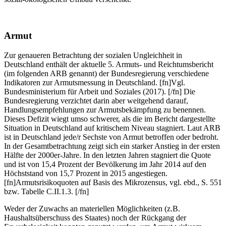
Armut
Zur genaueren Betrachtung der sozialen Ungleichheit in
Deutschland enthält der aktuelle 5. Armuts- und Reichtumsbericht
(im folgenden ARB genannt) der Bundesregierung verschiedene
Indikatoren zur Armutsmessung in Deutschland.
[fn]Vgl.
Bundesministerium für Arbeit und Soziales (2017). [/fn]
Die
Bundesregierung verzichtet darin aber weitgehend darauf,
Handlungsempfehlungen zur Armutsbekämpfung zu benennen.
Dieses Defizit wiegt umso schwerer, als die im Bericht dargestellte
Situation in Deutschland auf kritischem Niveau stagniert. Laut ARB
ist in Deutschland jede/r Sechste von Armut betroffen oder bedroht.
In der Gesamtbetrachtung zeigt sich ein starker Anstieg in der ersten
Hälfte der 2000er-Jahre. In den letzten Jahren stagniert die Quote
und ist von 15,4 Prozent der Bevölkerung im Jahr 2014 auf den
Höchststand von 15,7 Prozent in 2015 angestiegen.
[fn]Armutsrisikoquoten auf Basis des Mikrozensus, vgl. ebd., S. 551
bzw. Tabelle C.II.1.3. [/fn]
Weder der Zuwachs an materiellen Möglichkeiten (z.B.
Haushaltsüberschuss des Staates) noch der Rückgang der