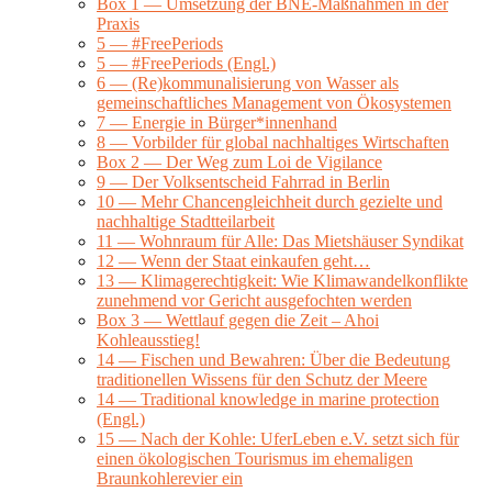
Box 1 — Umsetzung der BNE-Maßnahmen in der
Praxis
5 — #FreePeriods
5 — #FreePeriods (Engl.)
6 — (Re)kommunalisierung von Wasser als
gemeinschaftliches Management von Ökosystemen
7 — Energie in Bürger*innenhand
8 — Vorbilder für global nachhaltiges Wirtschaften
Box 2 — Der Weg zum Loi de Vigilance
9 — Der Volksentscheid Fahrrad in Berlin
10 — Mehr Chancengleichheit durch gezielte und
nachhaltige Stadtteilarbeit
11 — Wohnraum für Alle: Das Mietshäuser Syndikat
12 — Wenn der Staat einkaufen geht…
13 — Klimagerechtigkeit: Wie Klimawandelkonflikte
zunehmend vor Gericht ausgefochten werden
Box 3 — Wettlauf gegen die Zeit – Ahoi
Kohleausstieg!
14 — Fischen und Bewahren: Über die Bedeutung
traditionellen Wissens für den Schutz der Meere
14 — Traditional knowledge in marine protection
(Engl.)
15 — Nach der Kohle: UferLeben e.V. setzt sich für
einen ökologischen Tourismus im ehemaligen
Braunkohlerevier ein