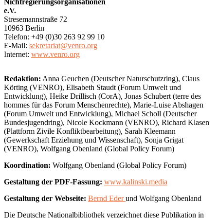
Nichtregierungsorganisationen
e.V.
Stresemannstraße 72
10963 Berlin
Telefon: +49 (0)30 263 92 99 10
E-Mail:
sekretariat@venro.org
Internet:
www.venro.org
Redaktion:
Anna Geuchen (Deutscher Naturschutzring), Claus
Körting (VENRO), Elisabeth Staudt (Forum Umwelt und
Entwicklung), Heike Drillisch (CorA), Jonas Schubert (terre des
hommes für das Forum Menschenrechte), Marie-Luise Abshagen
(Forum Umwelt und Entwicklung), Michael Scholl (Deutscher
Bundesjugendring), Nicole Kockmann (VENRO), Richard Klasen
(Plattform Zivile Konfliktbearbeitung), Sarah Kleemann
(Gewerkschaft Erziehung und Wissenschaft), Sonja Grigat
(VENRO), Wolfgang Obenland (Global Policy Forum)
Koordination:
Wolfgang Obenland (Global Policy Forum)
Gestaltung der PDF-Fassung:
www.kalinski.media
Gestaltung der Webseite:
Bernd Eder
und Wolfgang Obenland
Die Deutsche Nationalbibliothek verzeichnet diese Publikation in