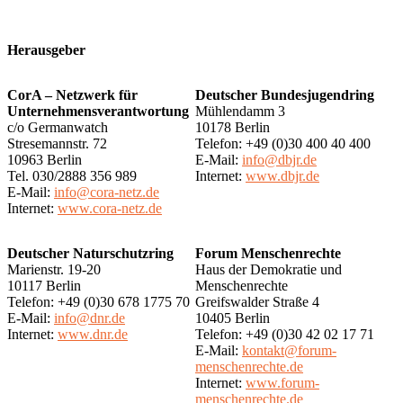
Herausgeber
CorA – Netzwerk für
Deutscher Bundesjugendring
Unternehmensverantwortung
Mühlendamm 3
c/o Germanwatch
10178 Berlin
Stresemannstr. 72
Telefon: +49 (0)30 400 40 400
10963 Berlin
E-Mail:
info@dbjr.de
Tel. 030/2888 356 989
Internet:
www.dbjr.de
E-Mail:
info@cora-netz.de
Internet:
www.cora-netz.de
Deutscher Naturschutzring
Forum Menschenrechte
Marienstr. 19-20
Haus der Demokratie und
10117 Berlin
Menschenrechte
Telefon: +49 (0)30 678 1775 70
Greifswalder Straße 4
E-Mail:
info@dnr.de
10405 Berlin
Internet:
www.dnr.de
Telefon: +49 (0)30 42 02 17 71
E-Mail:
kontakt@forum-
menschenrechte.de
Internet:
www.forum-
menschenrechte.de