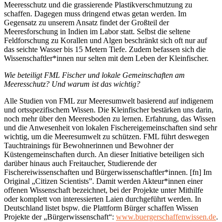
Meeresschutz und die grassierende Plastikverschmutzung zu
schaffen. Dagegen muss dringend etwas getan werden. Im
Gegensatz zu unserem Ansatz findet der Großteil der
Meeresforschung in Indien im Labor statt. Selbst die seltene
Feldforschung zu Korallen und Algen beschränkt sich oft nur auf
das seichte Wasser bis 15 Metern Tiefe. Zudem befassen sich die
Wissenschaftler*innen nur selten mit dem Leben der Kleinfischer.
Wie beteiligt FML Fischer und lokale Gemeinschaften am
Meeresschutz? Und warum ist das wichtig?
Alle Studien von FML zur Meeresumwelt basierend auf indigenem
und ortsspezifischem Wissen. Die Kleinfischer bestärken uns darin,
noch mehr über den Meeresboden zu lernen. Erfahrung, das Wissen
und die Anwesenheit von lokalen Fischereigemeinschaften sind sehr
wichtig, um die Meeresumwelt zu schützen. FML führt deswegen
Tauchtrainings für Bewohnerinnen und Bewohner der
Küstengemeinschaften durch. An dieser Initiative beteiligen sich
darüber hinaus auch Freitaucher, Studierende der
Fischereiwissenschaften und Bürgerwissenschaftler*innen.
[fn] Im
Original „Citizen Scientists”. Damit werden Akteur*innen einer
offenen Wissenschaft bezeichnet, bei der Projekte unter Mithilfe
oder komplett von interessierten Laien durchgeführt werden. In
Deutschland listet bspw. die Plattform Bürger schaffen Wissen
Projekte der „Bürgerwissenschaft“:
www.buergerschaffenwissen.de
.