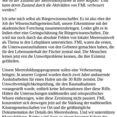
Wie ist der Zustand der Meeresökosysteme in ihrer Region? Und
kann deren Zustand durch die Aktivitäten von FML verbessert
werden?
Ich sehe mich selbst als Bürgerwissenschaftler. Es ist also eher der
Job der Wissenschaftsgemeinschaft, unsere Erkenntnisse mit der
akademischen Forschung zusammenzubringen. Leider gibt es in
Indien eher eine Geringschätzung für Bürgerwissenschaften. Die
wird nur noch durch das absolute Fehlen von lokaler Meeresumwelt
als Thema in den Lehrplänen unterstrichen. FML waren die ersten,
die Unterwasseraufnahmen von den Gebieten gemachten haben, die
für den Lebensunterhalt der Fischer zentral sind. Die Menschen
lernen jetzt erst die Umweltprobleme kennen, die ihre Existenz
gefährden.
Unsere Meeresbildungsprogramme sollen eine Verbesserung
bringen. In unserer Gegend wurden durch zwei Jahre andauernde
Aushubarbeiten für einen Hafen um die 30 Riffe zerstört. Die
Umweltverträglichkeitsprüfung, die den Baumaßnahmen
vorangestellt wurde, enthielt keine Informationen über diese Riffe.
Hätten die Untersuchungen traditionelles und ortsspezifisches
Wissen einbezogen, wäre diese Zerstörung nicht passiert. FML
konzentriert sich deswegen jetzt auf die Stärkung der traditionellen
Küstengemeinschaften vor Ort und die größtmögliche
Dokumentation der Details des Meeresbodens. Und wir unterstützen
Meeresbildung. Beides wird dann zu einem besseren Schutz des