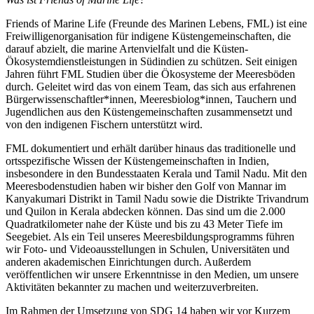
Friends of Marine Life (Freunde des Marinen Lebens, FML) ist eine
Freiwilligenorganisation für indigene Küstengemeinschaften, die
darauf abzielt, die marine Artenvielfalt und die Küsten-
Ökosystemdienstleistungen in Südindien zu schützen. Seit einigen
Jahren führt FML Studien über die Ökosysteme der Meeresböden
durch. Geleitet wird das von einem Team, das sich aus erfahrenen
Bürgerwissenschaftler*innen, Meeresbiolog*innen, Tauchern und
Jugendlichen aus den Küstengemeinschaften zusammensetzt und
von den indigenen Fischern unterstützt wird.
FML dokumentiert und erhält darüber hinaus das traditionelle und
ortsspezifische Wissen der Küstengemeinschaften in Indien,
insbesondere in den Bundesstaaten Kerala und Tamil Nadu. Mit den
Meeresbodenstudien haben wir bisher den Golf von Mannar im
Kanyakumari Distrikt in Tamil Nadu sowie die Distrikte Trivandrum
und Quilon in Kerala abdecken können. Das sind um die 2.000
Quadratkilometer nahe der Küste und bis zu 43 Meter Tiefe im
Seegebiet. Als ein Teil unseres Meeresbildungsprogramms führen
wir Foto- und Videoausstellungen in Schulen, Universitäten und
anderen akademischen Einrichtungen durch. Außerdem
veröffentlichen wir unsere Erkenntnisse in den Medien, um unsere
Aktivitäten bekannter zu machen und weiterzuverbreiten.
Im Rahmen der Umsetzung von SDG 14 haben wir vor Kurzem