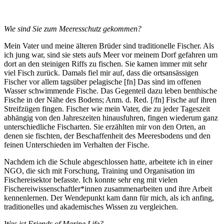
Wie sind Sie zum Meeresschutz gekommen?
Mein Vater und meine älteren Brüder sind traditionelle Fischer. Als
ich jung war, sind sie stets aufs Meer vor meinem Dorf gefahren um
dort an den steinigen Riffs zu fischen. Sie kamen immer mit sehr
viel Fisch zurück. Damals fiel mir auf, dass die ortsansässigen
Fischer vor allem tagsüber pelagische
[fn] Das sind im offenen
Wasser schwimmende Fische. Das Gegenteil dazu leben benthische
Fische in der Nähe des Bodens; Anm. d. Red. [/fn]
Fische auf ihren
Streifzügen fingen. Fischer wie mein Vater, die zu jeder Tageszeit
abhängig von den Jahreszeiten hinausfuhren, fingen wiederum ganz
unterschiedliche Fischarten. Sie erzählten mir von den Orten, an
denen sie fischten, der Beschaffenheit des Meeresbodens und den
feinen Unterschieden im Verhalten der Fische.
Nachdem ich die Schule abgeschlossen hatte, arbeitete ich in einer
NGO, die sich mit Forschung, Training und Organisation im
Fischereisektor befasste. Ich konnte sehr eng mit vielen
Fischereiwissenschaftler*innen zusammenarbeiten und ihre Arbeit
kennenlernen. Der Wendepunkt kam dann für mich, als ich anfing,
traditionelles und akademisches Wissen zu vergleichen.
Was ist Friends of Marine Life?