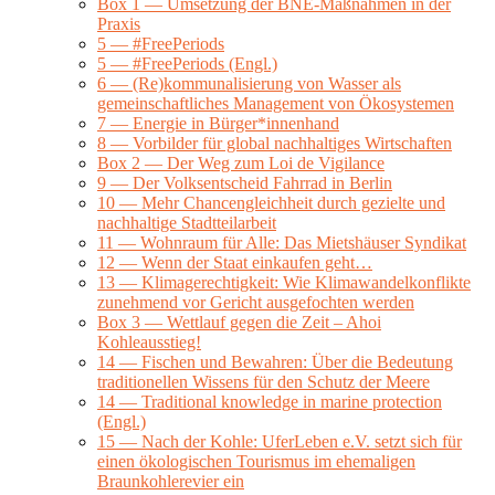
Box 1 — Umsetzung der BNE-Maßnahmen in der
Praxis
5 — #FreePeriods
5 — #FreePeriods (Engl.)
6 — (Re)kommunalisierung von Wasser als
gemeinschaftliches Management von Ökosystemen
7 — Energie in Bürger*innenhand
8 — Vorbilder für global nachhaltiges Wirtschaften
Box 2 — Der Weg zum Loi de Vigilance
9 — Der Volksentscheid Fahrrad in Berlin
10 — Mehr Chancengleichheit durch gezielte und
nachhaltige Stadtteilarbeit
11 — Wohnraum für Alle: Das Mietshäuser Syndikat
12 — Wenn der Staat einkaufen geht…
13 — Klimagerechtigkeit: Wie Klimawandelkonflikte
zunehmend vor Gericht ausgefochten werden
Box 3 — Wettlauf gegen die Zeit – Ahoi
Kohleausstieg!
14 — Fischen und Bewahren: Über die Bedeutung
traditionellen Wissens für den Schutz der Meere
14 — Traditional knowledge in marine protection
(Engl.)
15 — Nach der Kohle: UferLeben e.V. setzt sich für
einen ökologischen Tourismus im ehemaligen
Braunkohlerevier ein